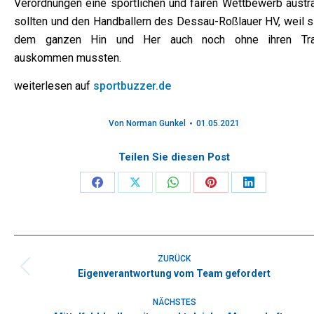
Verordnungen eine sportlichen und fairen Wettbewerb austr
sollten und den Handballern des Dessau-Roßlauer HV, weil si
dem ganzen Hin und Her auch noch ohne ihren Tra
auskommen mussten.
weiterlesen auf
sportbuzzer.de
Von
Norman Gunkel
01.05.2021
Teilen Sie diesen Post
Share
Share
Share
Share
Share
on
on
on
on
on
Facebook
X
WhatsApp
Pinterest
LinkedIn
Kommentarnavigation
ZURÜCK
Eigenverantwortung vom Team gefordert
Vorheriger
Beitrag:
NÄCHSTES