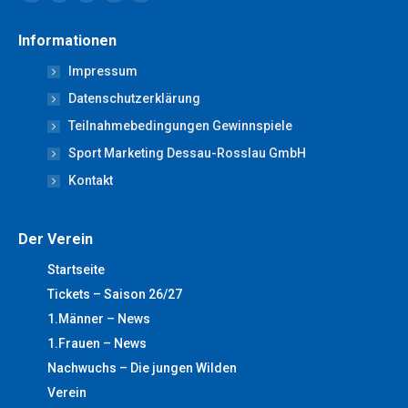
Facebook
X
YouTube
Linkedin
Instagram
page
page
page
page
page
Informationen
opens
opens
opens
opens
opens
Impressum
in
in
in
in
in
new
new
new
new
new
Datenschutzerklärung
window
window
window
window
window
Teilnahmebedingungen Gewinnspiele
Sport Marketing Dessau-Rosslau GmbH
Kontakt
Der Verein
Startseite
Tickets – Saison 26/27
1.Männer – News
1.Frauen – News
Nachwuchs – Die jungen Wilden
Verein