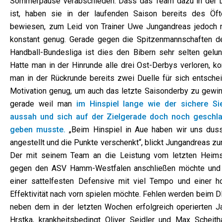
Sommerpause verabschieden. Dass das Team dazu in der 
ist, haben sie in der laufenden Saison bereits des Öft
bewiesen, zum Leid von Trainer Uwe Jungandreas jedoch n
konstant genug. Gerade gegen die Spitzenmannschaften de
Handball-Bundesliga ist dies den Bibern sehr selten gelun
Hatte man in der Hinrunde alle drei Ost-Derbys verloren, ko
man in der Rückrunde bereits zwei Duelle für sich entschei
Motivation genug, um auch das letzte Saisonderby zu gewin
gerade weil man
im Hinspiel lange wie der sichere Si
aussah und sich auf der Zielgerade doch noch geschl
geben musste.
„Beim Hinspiel in Aue haben wir uns duss
angestellt und die Punkte verschenkt“, blickt Jungandreas zu
Der mit seinem Team an die Leistung vom letzten Heims
gegen den ASV Hamm-Westfalen anschließen möchte und
einer sattelfesten Defensive mit viel Tempo und einer h
Effektivität nach vorn spielen möchte. Fehlen werden beim 
neben dem in der letzten Wochen erfolgreich operierten J
Hrstka, krankheitsbedingt Oliver Seidler und Max Scheitha