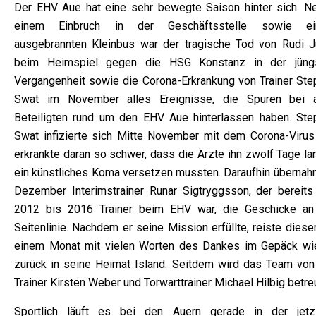
Der EHV Aue hat eine sehr bewegte Saison hinter sich. N
einem Einbruch in der Geschäftsstelle sowie e
ausgebrannten Kleinbus war der tragische Tod von Rudi J
beim Heimspiel gegen die HSG Konstanz in der jüng
Vergangenheit sowie die Corona-Erkrankung von Trainer Ste
Swat im November alles Ereignisse, die Spuren bei a
Beteiligten rund um den EHV Aue hinterlassen haben. Ste
Swat infizierte sich Mitte November mit dem Corona-Virus
erkrankte daran so schwer, dass die Ärzte ihn zwölf Tage la
ein künstliches Koma versetzen mussten. Daraufhin übernah
Dezember Interimstrainer Runar Sigtryggsson, der bereits
2012 bis 2016 Trainer beim EHV war, die Geschicke an
Seitenlinie. Nachdem er seine Mission erfüllte, reiste diese
einem Monat mit vielen Worten des Dankes im Gepäck wi
zurück in seine Heimat Island. Seitdem wird das Team von
Trainer Kirsten Weber und Torwarttrainer Michael Hilbig betreu
Sportlich läuft es bei den Auern gerade in der jetz