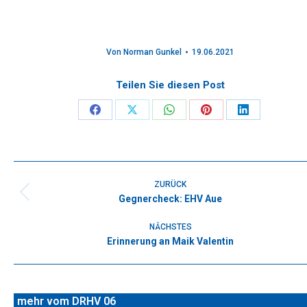
Von
Norman Gunkel
19.06.2021
Teilen Sie diesen Post
Share
Share
Share
Share
Share
on
on
on
on
on
Facebook
X
WhatsApp
Pinterest
LinkedIn
Kommentarnavigation
ZURÜCK
Gegnercheck: EHV Aue
Vorheriger
Beitrag:
NÄCHSTES
Erinnerung an Maik Valentin
Nächster
Beitrag:
mehr vom DRHV 06