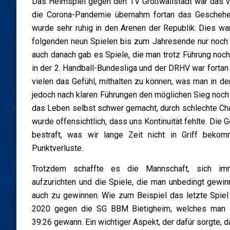
Das Heimspiel gegen den TV Großwallstadt war das vo
die Corona-Pandemie übernahm fortan das Geschehen
wurde sehr ruhig in den Arenen der Republik. Dies wa
folgenden neun Spielen bis zum Jahresende nur noch f
auch danach gab es Spiele, die man trotz Führung noch
in der 2. Handball-Bundesliga und der DRHV war forta
vielen das Gefühl, mithalten zu können, was man in d
jedoch nach klaren Führungen den möglichen Sieg noch
das Leben selbst schwer gemacht, durch schlechte C
wurde offensichtlich, dass uns Kontinuität fehlte. Di
bestraft, was wir lange Zeit nicht in Griff bekom
Punktverluste.
Trotzdem schaffte es die Mannschaft, sich im
aufzurichten und die Spiele, die man unbedingt gewi
auch zu gewinnen. Wie zum Beispiel das letzte Spie
2020 gegen die SG BBM Bietigheim, welches man d
39:26 gewann. Ein wichtiger Aspekt, der dafür sorgte, d