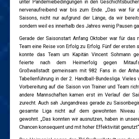
unter Pandemiebedingungen in den Geschichtsbüchern 
nervenaufreibend war bis zum Ende. „Das war für al
Saisons, nicht nur aufgrund der Länge, da wir berei
sondern weil es innerhalb des Jahres wenig Pausen g
Gerade der Saisonstart Anfang Oktober war für das 
Team eine Reise von Erfolg zu Erfolg. Fünf der ersten 
konnte das Team um Kapitän Vincent Sohmann ge
feierte nach dem Heimerfolg gegen Mitaufs
Großwallstadt gemeinsam mit 982 Fans in der Anhal
Tabellenführung in der 2. Handball-Bundesliga. Vieles 
Vorbereitung auf die Saison von Trainer und Team rich
andere Mannschaften kamen erst im Verlauf der Sa
zurecht. Auch sah Jungandreas gerade zu Saisonbegi
gesamte Liga nicht auf dem gewohnten Niveau s
gewohnt. „Das konnten wir ausnutzen, haben in unser
Chancen konsequent und mit hoher Effektivität genutzt“,