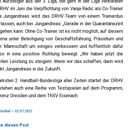
ufsteiger aus der 3. Liga, die gern in der Liga verbleiben
HV im Juni die Verpflichtung von Vanja Radic als Co-Trainer
Ära Jungandreas wird das DRHV-Team von einem Trainerduo
rlassen, auch bei Jungandreas: „Gerade in der Quarantänezeit
ehen kann. Ohne Co-Trainer ist es nicht möglich, auf diesem
ema unter Beteiligung von Geschäftsführung, Präsidium und
 der Mannschaft um einiges verbessern und hoffentlich dafür
es in eine positive Richtung bewegt. „Wir haben jetzt die
uellen Leistung zu steigern. Wenn wir das schaffen, dann wird
kt Jungandreas in die Zukunft.
ärksten 2. Handball-Bundesliga aller Zeiten startet der DRHV
 stehen auch eine Reihe von Testspielen auf dem Programm,
orenz Dresden und dem ThSV Eisenach.
Gunkel
02.07.2021
ie diesen Post