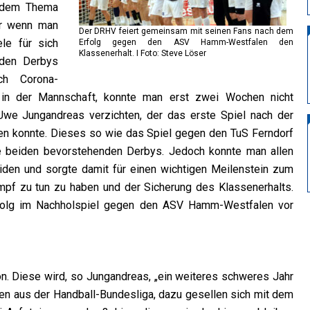
t dem Thema
er wenn man
Der DRHV feiert gemeinsam mit seinen Fans nach dem
le für sich
Erfolg gegen den ASV Hamm-Westfalen den
Klassenerhalt. I Foto: Steve Löser
nden Derbys
ch Corona-
in der Mannschaft, konnte man erst zwei Wochen nicht
Uwe Jungandreas verzichten, der das erste Spiel nach der
hen konnte. Dieses so wie das Spiel gegen den TuS Ferndorf
die beiden bevorstehenden Derbys. Jedoch konnte man allen
eiden und sorgte damit für einen wichtigen Meilenstein zum
mpf zu tun zu haben und der Sicherung des Klassenerhalts.
folg im Nachholspiel gegen den ASV Hamm-Westfalen vor
n. Diese wird, so Jungandreas, „ein weiteres schweres Jahr
mmen aus der Handball-Bundesliga, dazu gesellen sich mit dem