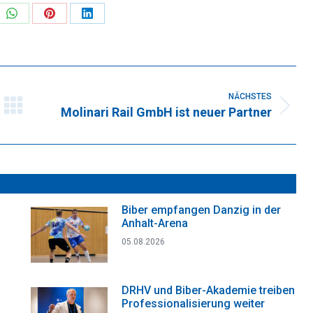
re
Share
Share
Share
on
on
on
k
WhatsApp
Pinterest
LinkedIn
NÄCHSTES
Molinari Rail GmbH ist neuer Partner
Nächster
Beitrag:
Biber empfangen Danzig in der
Anhalt-Arena
05.08.2026
DRHV und Biber-Akademie treiben
Professionalisierung weiter