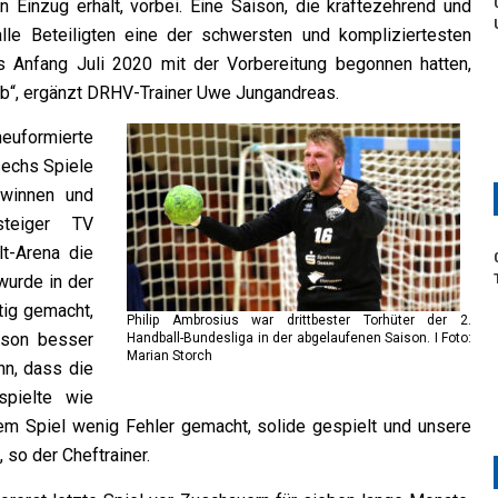
Einzug erhält, vorbei. Eine Saison, die kräftezehrend und
le Beteiligten eine der schwersten und kompliziertesten
ts Anfang Juli 2020 mit der Vorbereitung begonnen hatten,
ab“, ergänzt DRHV-Trainer Uwe Jungandreas.
neuformierte
sechs Spiele
winnen und
teiger TV
t-Arena die
wurde in der
tig gemacht,
Philip Ambrosius war drittbester Torhüter der 2.
ison besser
Handball-Bundesliga in der abgelaufenen Saison. I Foto:
Marian Storch
nn, dass die
pielte wie
em Spiel wenig Fehler gemacht, solide gespielt und unsere
 so der Cheftrainer.