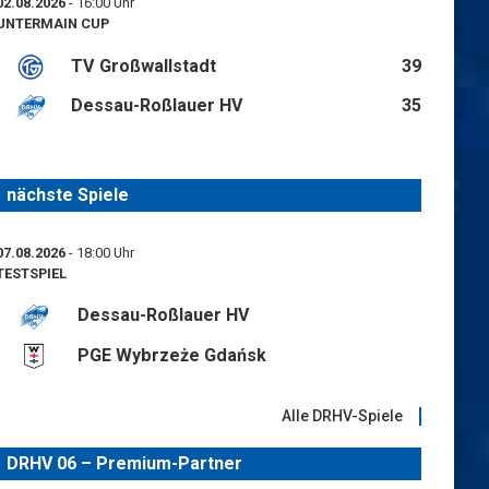
02.08.2026
- 16:00 Uhr
UNTERMAIN CUP
TV Großwallstadt
39
Dessau-Roßlauer HV
35
nächste Spiele
07.08.2026
- 18:00 Uhr
TESTSPIEL
Dessau-Roßlauer HV
PGE Wybrzeże Gdańsk
Alle DRHV-Spiele
DRHV 06 – Premium-Partner