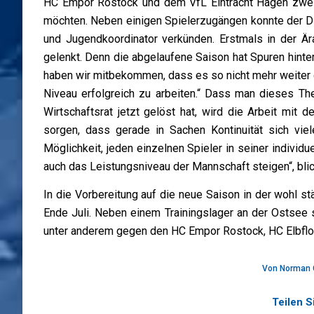
HC Empor Rostock und dem VfL Eintracht Hagen zwei A
möchten. Neben einigen Spielerzugängen konnte der DR
und Jugendkoordinator verkünden. Erstmals in der 
gelenkt. Denn die abgelaufene Saison hat Spuren hinte
haben wir mitbekommen, dass es so nicht mehr weiter g
Niveau erfolgreich zu arbeiten.“ Dass man dieses Th
Wirtschaftsrat jetzt gelöst hat, wird die Arbeit mit
sorgen, dass gerade in Sachen Kontinuität sich viel
Möglichkeit, jeden einzelnen Spieler in seiner individ
auch das Leistungsniveau der Mannschaft steigen“, blic
In die Vorbereitung auf die neue Saison in der wohl st
Ende Juli. Neben einem Trainingslager an der Ostsee
unter anderem gegen den HC Empor Rostock, HC Elbfl
Von
Norman 
Teilen S