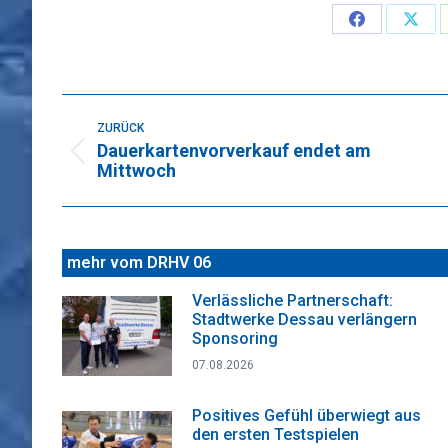
Share
Sha
on
on
Faceboo
X
Kommentarnavigation
ZURÜCK
Dauerkartenvorverkauf endet am
Vorheriger
Mittwoch
Beitrag:
mehr vom DRHV 06
Verlässliche Partnerschaft:
Stadtwerke Dessau verlängern
Sponsoring
07.08.2026
Positives Gefühl überwiegt aus
den ersten Testspielen