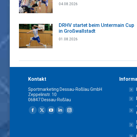
04.08.2026
DRHV startet beim Untermain Cup
in Großwallstadt
01.08.2026
Kontakt
Informa
Sportmarketing Dessau-Roßlau GmbH
Zeppelinstr. 10
06847 Dessau-Roßlau
Finden Sie uns auf:
Facebook
X
YouTube
Linkedin
Instagram
page
page
page
page
page
opens
opens
opens
opens
opens