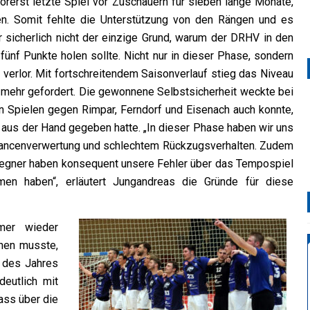
rerst letzte Spiel vor Zuschauern für sieben lange Monate,
. Somit fehlte die Unterstützung von den Rängen und es
r sicherlich nicht der einzige Grund, warum der DRHV in den
ünf Punkte holen sollte. Nicht nur in dieser Phase, sondern
 verlor. Mit fortschreitendem Saisonverlauf stieg das Niveau
n mehr gefordert. Die gewonnene Selbstsicherheit weckte bei
en Spielen gegen Rimpar, Ferndorf und Eisenach auch konnte,
 aus der Hand gegeben hatte. „In dieser Phase haben wir uns
hancenverwertung und schlechtem Rückzugsverhalten. Zudem
e Gegner haben konsequent unsere Fehler über das Tempospiel
men haben“, erläutert Jungandreas die Gründe für diese
mer wieder
nnen musste,
l des Jahres
eutlich mit
ass über die