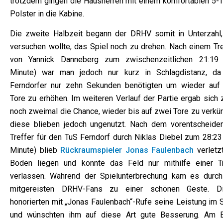
trotzdem gingen die Hausherren mit einem komfortablen 5-T
Polster in die Kabine.
Die zweite Halbzeit begann der DRHV somit in Unterzahl,
versuchen wollte, das Spiel noch zu drehen. Nach einem Tre
von Yannick Danneberg zum zwischenzeitlichen 21:19 
Minute) war man jedoch nur kurz in Schlagdistanz, da
Ferndorfer nur zehn Sekunden benötigten um wieder auf 
Tore zu erhöhen. Im weiteren Verlauf der Partie ergab sich 
noch zweimal die Chance, wieder bis auf zwei Tore zu verkür
diese blieben jedoch ungenutzt. Nach dem vorentscheide
Treffer für den TuS Ferndorf durch Niklas Diebel zum 28:23 
Minute) blieb
Rückraumspieler Jonas Faulenbach
verletz
Boden liegen und konnte das Feld nur mithilfe einer T
verlassen. Während der Spielunterbrechung kam es durch
mitgereisten DRHV-Fans zu einer schönen Geste. D
honorierten mit „Jonas Faulenbach“-Rufe seine Leistung im S
und wünschten ihm auf diese Art gute Besserung. Am 