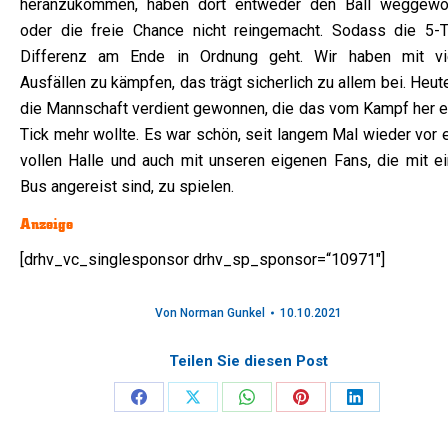
heranzukommen, haben dort entweder den Ball weggewo
oder die freie Chance nicht reingemacht. Sodass die 5-T
Differenz am Ende in Ordnung geht. Wir haben mit vi
Ausfällen zu kämpfen, das trägt sicherlich zu allem bei. Heut
die Mannschaft verdient gewonnen, die das vom Kampf her e
Tick mehr wollte. Es war schön, seit langem Mal wieder vor 
vollen Halle und auch mit unseren eigenen Fans, die mit e
Bus angereist sind, zu spielen.
Anzeige
[drhv_vc_singlesponsor drhv_sp_sponsor=“10971″]
Von
Norman Gunkel
10.10.2021
Teilen Sie diesen Post
Share
Share
Share
Share
Share
on
on
on
on
on