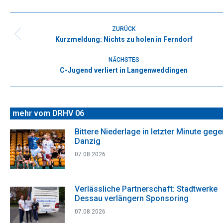
Facebook
X
WhatsApp
Pinterest
LinkedIn
Kommentarnavigation
ZURÜCK
Kurzmeldung: Nichts zu holen in Ferndorf
Vorheriger
Beitrag:
NÄCHSTES
C-Jugend verliert in Langenweddingen
Nächster
Beitrag:
mehr vom DRHV 06
Bittere Niederlage in letzter Minute gege
Danzig
07.08.2026
Verlässliche Partnerschaft: Stadtwerke
Dessau verlängern Sponsoring
07.08.2026