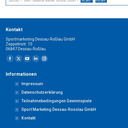
Dessau
MWT Moderne Wärme Technik GmbH
Teilzeit
Vollzeit
Kontakt
Sportmarketing Dessau-Roßlau GmbH
Zeppelinstr. 10
06847 Dessau-Roßlau
Finden Sie uns auf:
Facebook
X
YouTube
Linkedin
Instagram
page
page
page
page
page
Informationen
opens
opens
opens
opens
opens
Impressum
in
in
in
in
in
new
new
new
new
new
Datenschutzerklärung
window
window
window
window
window
Teilnahmebedingungen Gewinnspiele
Sport Marketing Dessau-Rosslau GmbH
Kontakt