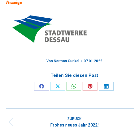
Anzeige
Von
Norman Gunkel
07.01.2022
Teilen Sie diesen Post
Share
Share
Share
Share
Share
on
on
on
on
on
Facebook
X
WhatsApp
Pinterest
LinkedIn
Kommentarnavigation
ZURÜCK
Frohes neues Jahr 2022!
Vorheriger
Beitrag: