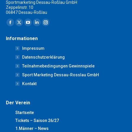
Sportmarketing Dessau-Roßlau GmbH
Zeppelinstr. 10
06847 Dessau-Roßlau
Finden Sie uns auf:
Facebook
X
YouTube
Linkedin
Instagram
page
page
page
page
page
Informationen
opens
opens
opens
opens
opens
Impressum
in
in
in
in
in
new
new
new
new
new
Datenschutzerklärung
window
window
window
window
window
Teilnahmebedingungen Gewinnspiele
Sport Marketing Dessau-Rosslau GmbH
Kontakt
Der Verein
Startseite
Tickets – Saison 26/27
1.Männer – News