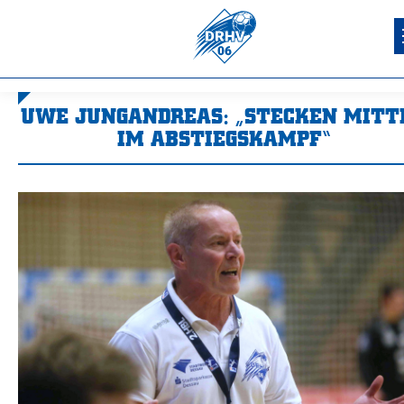
UWE JUNGANDREAS: „STECKEN MITT
IM ABSTIEGSKAMPF“
Sie befinden sich hier: