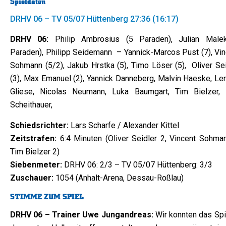
Spieldaten
DRHV 06 – TV 05/07 Hüttenberg 27:36 (16:17)
DRHV 06:
Philip Ambrosius (5 Paraden), Julian Male
Paraden), Philipp Seidemann – Yannick-Marcos Pust (7), Vin
Sohmann (5/2), Jakub Hrstka (5), Timo Löser (5), Oliver Sei
(3), Max Emanuel (2), Yannick Danneberg, Malvin Haeske, Len
Gliese, Nicolas Neumann, Luka Baumgart, Tim Bielzer,
Scheithauer,
Schiedsrichter:
Lars Scharfe / Alexander Kittel
Zeitstrafen:
6:4 Minuten (Oliver Seidler 2, Vincent Sohman
Tim Bielzer 2)
Siebenmeter:
DRHV 06: 2/3 – TV 05/07 Hüttenberg: 3/3
Zuschauer:
1054 (Anhalt-Arena, Dessau-Roßlau)
STIMME ZUM SPIEL
DRHV 06 – Trainer Uwe Jungandreas:
Wir konnten das Spi