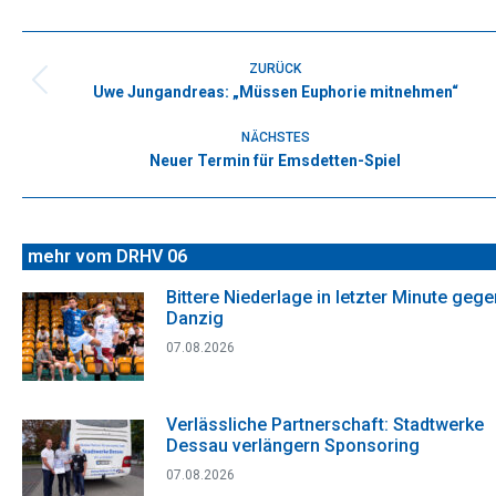
Facebook
X
WhatsApp
Pinterest
LinkedIn
Kommentarnavigation
ZURÜCK
Uwe Jungandreas: „Müssen Euphorie mitnehmen“
Vorheriger
Beitrag:
NÄCHSTES
Neuer Termin für Emsdetten-Spiel
Nächster
Beitrag:
mehr vom DRHV 06
Bittere Niederlage in letzter Minute gege
Danzig
07.08.2026
Verlässliche Partnerschaft: Stadtwerke
Dessau verlängern Sponsoring
07.08.2026