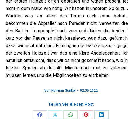
der ersten Halbzeit offen gestalten und waren präsent, je
nicht in dem Maße wie nötig. Wir hatten in unserem Spiel zu 
Wackler was vor allem das Tempo nach vorne betraf.
bekommen die Abpraller nach Paraden nicht, verwerfen dre
den Ball im Tempospiel nach vorn und dürfen die beiden 
kurz vor der Pause so nicht kassieren, was dazu geführt ha
dass wir nicht mit einer Führung in die Halbzeitpause ginge
der zweiten Halbzeit war das eine klare Angelegenheit. Ich
natürlich enttäuscht, dass wir es nicht geschafft haben, wie i
letzten Spielen ab der 40. Minute noch mal zu zulegen.
müssen lernen, uns die Möglichkeiten zu erarbeiten.
Von
Norman Gunkel
02.05.2022
Teilen Sie diesen Post
Share
Share
Share
Share
Share
on
on
on
on
on