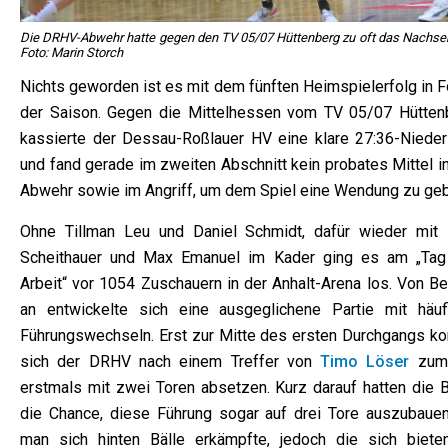
Die DRHV-Abwehr hatte gegen den TV 05/07 Hüttenberg zu oft das Nachseh
Foto: Marin Storch
Nichts geworden ist es mit dem fünften Heimspielerfolg in F
der Saison. Gegen die Mittelhessen vom TV 05/07 Hütten
kassierte der Dessau-Roßlauer HV eine klare 27:36-Nieder
und fand gerade im zweiten Abschnitt kein probates Mittel i
Abwehr sowie im Angriff, um dem Spiel eine Wendung zu ge
Ohne Tillman Leu und Daniel Schmidt, dafür wieder mit
Scheithauer und Max Emanuel im Kader ging es am „Tag
Arbeit“ vor 1054 Zuschauern in der Anhalt-Arena los. Von Be
an entwickelte sich eine ausgeglichene Partie mit häuf
Führungswechseln. Erst zur Mitte des ersten Durchgangs ko
sich der DRHV nach einem Treffer von
Timo Löser
zum
erstmals mit zwei Toren absetzen. Kurz darauf hatten die B
die Chance, diese Führung sogar auf drei Tore auszubauen
man sich hinten Bälle erkämpfte, jedoch die sich biete