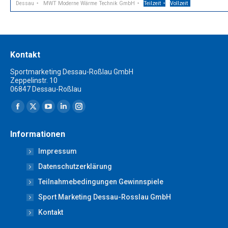
Dessau
MWT Moderne Wärme Technik GmbH
Teilzeit
Vollzeit
Kontakt
Sportmarketing Dessau-Roßlau GmbH
Zeppelinstr. 10
06847 Dessau-Roßlau
Finden Sie uns auf:
Facebook
X
YouTube
Linkedin
Instagram
page
page
page
page
page
Informationen
opens
opens
opens
opens
opens
Impressum
in
in
in
in
in
new
new
new
new
new
Datenschutzerklärung
window
window
window
window
window
Teilnahmebedingungen Gewinnspiele
Sport Marketing Dessau-Rosslau GmbH
Kontakt