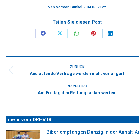
Von
Norman Gunkel
04.06.2022
Teilen Sie diesen Post
Share
Share
Share
Share
Share
on
on
on
on
on
Facebook
X
WhatsApp
Pinterest
LinkedIn
Kommentarnavigation
ZURÜCK
Auslaufende Verträge werden nicht verlängert
Vorheriger
Beitrag:
NÄCHSTES
Am Freitag den Rettungsanker werfen!
Nächster
Beitrag:
mehr vom DRHV 06
Biber empfangen Danzig in der Anhalt-A