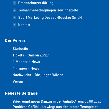
new
new
new
new
new
Datenschutzerklärung
window
window
window
window
window
Teilnahmebedingungen Gewinnspiele
Sport Marketing Dessau-Rosslau GmbH
Kontakt
Der Verein
Startseite
Tickets – Saison 26/27
1.Männer – News
1.Frauen – News
Nachwuchs – Die jungen Wilden
Verein
Neueste Beiträge
Biber empfangen Danzig in der Anhalt-Arena
05.08.2026
Positives Gefühl überwiegt aus den ersten Testspielen