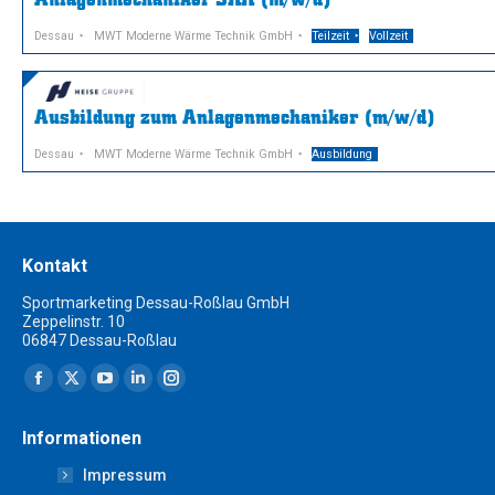
Dessau
MWT Moderne Wärme Technik GmbH
Teilzeit
Vollzeit
Ausbildung zum Anlagenmechaniker (m/w/d)
Dessau
MWT Moderne Wärme Technik GmbH
Ausbildung
Kontakt
Sportmarketing Dessau-Roßlau GmbH
Zeppelinstr. 10
06847 Dessau-Roßlau
Finden Sie uns auf:
Facebook
X
YouTube
Linkedin
Instagram
page
page
page
page
page
Informationen
opens
opens
opens
opens
opens
Impressum
in
in
in
in
in