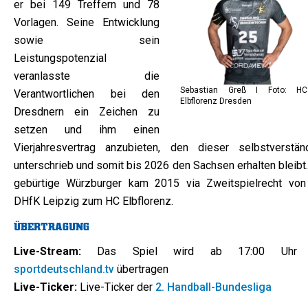
er bei 149 Treffern und 78
Vorlagen. Seine Entwicklung
sowie sein
Leistungspotenzial
veranlasste die
Sebastian Greß I Foto: HC
Verantwortlichen bei den
Elbflorenz Dresden
Dresdnern ein Zeichen zu
setzen und ihm einen
Vierjahresvertrag anzubieten, den dieser selbstverständ
unterschrieb und somit bis 2026 den Sachsen erhalten bleibt
gebürtige Würzburger kam 2015 via Zweitspielrecht von
DHfK Leipzig zum HC Elbflorenz.
ÜBERTRAGUNG
Live-Stream:
Das Spiel wird ab 17:00 Uhr 
sportdeutschland.tv
übertragen
Live-Ticker:
Live-Ticker der
2. Handball-Bundesliga