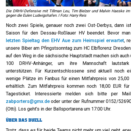
Die DRHV-Defensive mit Tillman Leu, Tim Bielzer und Malvin Haeske im 
gegen die Eulen Ludwigshafen. I Foto: Harry Reis
Noch zwei Spiele, genauer noch zwei Ost-Derbys, dann ist
Saison für den Dessau-Roßlauer HV beendet. Bevor ma
letzten Spieltag den EHV Aue zum Heimspiel erwartet
, r
unsere Biber am Pfingstsonntag zum HC Elbflorenz Dresden.
auf den Weg in die sächsische Hauptstadt machen sich auch 
100 DRHV-Anhänger, um ihre Mannschaft lautstar
unterstützen. Für Kurzentschlossene sind aktuell noch ei
wenige Plätze im Fanbus für einen Mitfahrpreis von 25,00
erhältlich. Zum Mitfahrpreis kommen noch 18,00 EUR für
Tagesticket. Interessierte melden sich bitte per Mai
zabporters@gmx.de
oder unter der Rufnummer 0152/5269
(Otti). Los geht’s in der Ballsportarena um 17:00 Uhr.
ÜBER DAS DUELL
Trotz, dass es für beide Teams nicht mehr um viel geht, erw