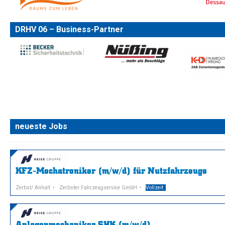
DRHV 06 – Business-Partner
neueste Jobs
KFZ-Mechatroniker (m/w/d) für Nutzfahrzeuge
Zerbst/ Anhalt
Zerbster Fahrzeugservice GmbH
Vollzeit
Anlagenmechaniker SHK (m/w/d)