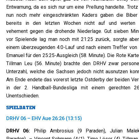
Entwarnung, da es sich nur um eine Prellung handelte. Trotz
nun noch mehr eingeschränkten Kaders gaben die Biber
bereits in den letzten Wochen nicht auf und werten 
vehement gegen die drohende Niederlage. Gut sieben Min
vor Spielende lag man noch mit 21:25 zurück, sorgte aber
einem überzeugenden 4:0-Lauf und nach einem Treffer von
Emanuel für den 25:25-Ausgleich (58. Minute). Die Rote Kart
Tillman Leu (56. Minute) brachte den DRHV zwar personel
Unterzahl, welche die Sachsen jedoch nicht ausnutzen konn
Am Ende endete das vorerst letzte Ostderby der beiden Ver
in der 2. Handball-Bundesliga mit einem gerechten 26
Unentschieden.
SPIELDATEN
DRHV 06 – EHV Aue 26:26 (13:15)
DRHV 06:
Philip Ambrosius (9 Paraden), Julian Male
Paraden) – Vincent Sohmann (4/1), Timo Löser (4), Tillman