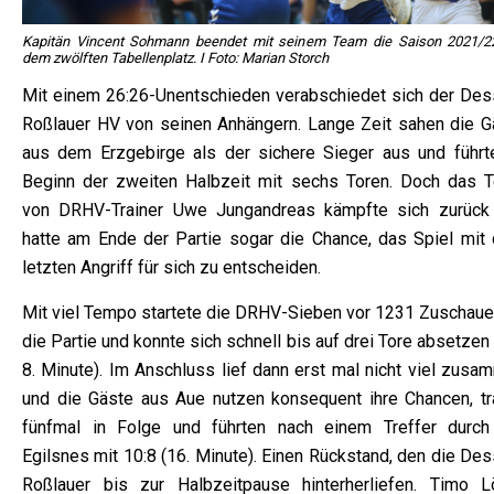
Kapitän Vincent Sohmann beendet mit seinem Team die Saison 2021/2
dem zwölften Tabellenplatz. I Foto: Marian Storch
Mit einem 26:26-Unentschieden verabschiedet sich der Des
Roßlauer HV von seinen Anhängern. Lange Zeit sahen die G
aus dem Erzgebirge als der sichere Sieger aus und führt
Beginn der zweiten Halbzeit mit sechs Toren. Doch das 
von DRHV-Trainer Uwe Jungandreas kämpfte sich zurück
hatte am Ende der Partie sogar die Chance, das Spiel mit
letzten Angriff für sich zu entscheiden.
Mit viel Tempo startete die DRHV-Sieben vor 1231 Zuschauer
die Partie und konnte sich schnell bis auf drei Tore absetzen 
8. Minute). Im Anschluss lief dann erst mal nicht viel zusa
und die Gäste aus Aue nutzen konsequent ihre Chancen, tr
fünfmal in Folge und führten nach einem Treffer durch
Egilsnes mit 10:8 (16. Minute). Einen Rückstand, den die De
Roßlauer bis zur Halbzeitpause hinterherliefen. Timo L