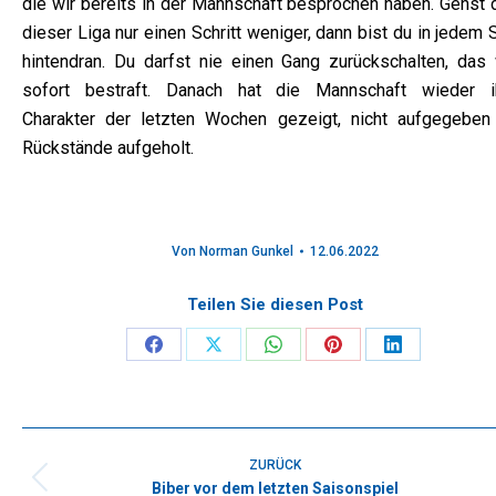
die wir bereits in der Mannschaft besprochen haben. Gehst d
dieser Liga nur einen Schritt weniger, dann bist du in jedem 
hintendran. Du darfst nie einen Gang zurückschalten, das 
sofort bestraft. Danach hat die Mannschaft wieder i
Charakter der letzten Wochen gezeigt, nicht aufgegeben
Rückstände aufgeholt.
Von
Norman Gunkel
12.06.2022
Teilen Sie diesen Post
Share
Share
Share
Share
Share
on
on
on
on
on
Facebook
X
WhatsApp
Pinterest
LinkedIn
Kommentarnavigation
ZURÜCK
Biber vor dem letzten Saisonspiel
Vorheriger