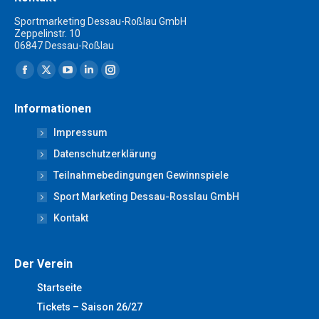
Sportmarketing Dessau-Roßlau GmbH
Zeppelinstr. 10
06847 Dessau-Roßlau
Finden Sie uns auf:
Facebook
X
YouTube
Linkedin
Instagram
page
page
page
page
page
Informationen
opens
opens
opens
opens
opens
Impressum
in
in
in
in
in
new
new
new
new
new
Datenschutzerklärung
window
window
window
window
window
Teilnahmebedingungen Gewinnspiele
Sport Marketing Dessau-Rosslau GmbH
Kontakt
Der Verein
Startseite
Tickets – Saison 26/27