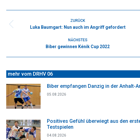
on
on
on
on
on
Facebook
X
WhatsApp
Pinterest
LinkedIn
Kommentarnavigation
ZURÜCK
Luka Baumgart: Nun auch im Angriff gefordert
Vorheriger
Beitrag:
NÄCHSTES
Biber gewinnen Kénik Cup 2022
Nächster
Beitrag:
mehr vom DRHV 06
Biber empfangen Danzig in der Anhalt-A
05.08.2026
Positives Gefühl überwiegt aus den erst
Testspielen
04.08.2026