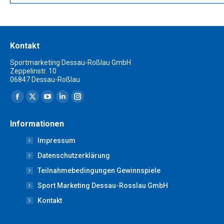
Kontakt
Sportmarketing Dessau-Roßlau GmbH
Zeppelinstr. 10
06847 Dessau-Roßlau
Finden Sie uns auf:
Facebook
X
YouTube
Linkedin
Instagram
page
page
page
page
page
Informationen
opens
opens
opens
opens
opens
Impressum
in
in
in
in
in
new
new
new
new
new
Datenschutzerklärung
window
window
window
window
window
Teilnahmebedingungen Gewinnspiele
Sport Marketing Dessau-Rosslau GmbH
Kontakt