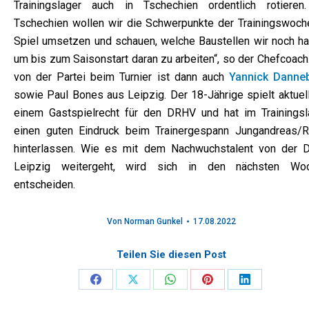
Trainingslager auch in Tschechien ordentlich rotieren.
Tschechien wollen wir die Schwerpunkte der Trainingswoch
Spiel umsetzen und schauen, welche Baustellen wir noch ha
um bis zum Saisonstart daran zu arbeiten“, so der Chefcoach
von der Partei beim Turnier ist dann auch
Yannick Danne
sowie Paul Bones aus Leipzig. Der 18-Jährige spielt aktuell
einem Gastspielrecht für den DRHV und hat im Trainingsl
einen guten Eindruck beim Trainergespann Jungandreas/R
hinterlassen. Wie es mit dem Nachwuchstalent von der 
Leipzig weitergeht, wird sich in den nächsten Wo
entscheiden.
Von
Norman Gunkel
17.08.2022
Teilen Sie diesen Post
Share
Share
Share
Share
Share