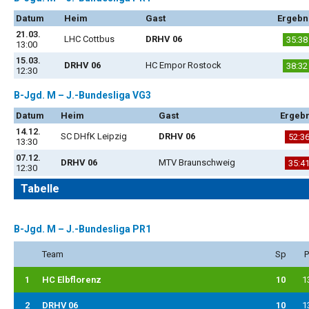
Datum
Heim
Gast
Ergebn
21.03.
LHC Cottbus
DRHV 06
35:38
13:00
15.03.
DRHV 06
HC Empor Rostock
38:32
12:30
B-Jgd. M – J.-Bundesliga VG3
Datum
Heim
Gast
Ergebn
14.12.
SC DHfK Leipzig
DRHV 06
52:3
13:30
07.12.
DRHV 06
MTV Braunschweig
35:4
12:30
Tabelle
B-Jgd. M – J.-Bundesliga PR1
Team
Sp
P
1
HC Elbflorenz
10
1
2
DRHV 06
10
1