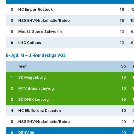
3
HC Empor Rostock
10
1
3
NSG EHV/Nickelhütte/Buteo
10
10
5
Meckl. Stiere Schwerin
10
6
6
LHC Cottbus
10
6
B-Jgd. M – J.-Bundesliga VG3
Team
Sp
1
SC Magdeburg
10
1
2
MTV Braunschweig
10
1
3
SC DHfK Leipzig
10
1
4
HC Elbflorenz Dresden
10
5
5
NSG EHV/Nickelhütte/Buteo
10
4
6
DRHV 06
10
3