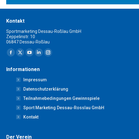
Kontakt
Sportmarketing Dessau-Roßlau GmbH
Zeppelinstr. 10
06847 Dessau-Roßlau
Finden Sie uns auf:
Facebook
X
YouTube
Linkedin
Instagram
page
page
page
page
page
Informationen
opens
opens
opens
opens
opens
Impressum
in
in
in
in
in
new
new
new
new
new
Datenschutzerklärung
window
window
window
window
window
Teilnahmebedingungen Gewinnspiele
Sport Marketing Dessau-Rosslau GmbH
Kontakt
Der Verein