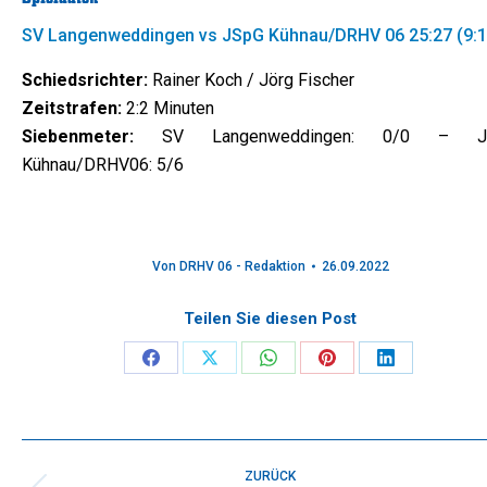
SV Langenweddingen vs JSpG Kühnau/DRHV 06 25:27 (9:1
Schiedsrichter:
Rainer Koch / Jörg Fischer
Zeitstrafen:
2:2 Minuten
Siebenmeter:
SV Langenweddingen: 0/0 – J
Kühnau/DRHV06: 5/6
Von
DRHV 06 - Redaktion
26.09.2022
Teilen Sie diesen Post
Share
Share
Share
Share
Share
on
on
on
on
on
Facebook
X
WhatsApp
Pinterest
LinkedIn
Kommentarnavigation
ZURÜCK