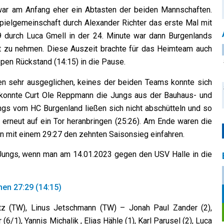
 war am Anfang eher ein Abtasten der beiden Mannschaften.
pielgemeinschaft durch Alexander Richter das erste Mal mit
9 durch Luca Gmell in der 24. Minute war dann Burgenlands
it zu nehmen. Diese Auszeit brachte für das Heimteam auch
pen Rückstand (14:15) in die Pause.
fen sehr ausgeglichen, keines der beiden Teams konnte sich
te konnte Curt Ole Reppmann die Jungs aus der Bauhaus- und
ungs vom HC Burgenland ließen sich nicht abschütteln und so
 erneut auf ein Tor heranbringen (25:26). Am Ende waren die
 mit einem 29:27 den zehnten Saisonsieg einfahren.
 Jungs, wenn man am 14.01.2023 gegen den USV Halle in die
en 27:29 (14:15)
tz (TW), Linus Jetschmann (TW) – Jonah Paul Zander (2),
/1), Yannis Michalik , Elias Hähle (1), Karl Parusel (2), Luca