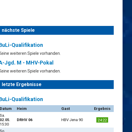
nächste Spiele
BuLi-Qualifikation
Keine weiteren Spiele vorhanden.
A-Jgd. M - MHV-Pokal
Keine weiteren Spiele vorhanden.
letzte Ergebnisse
BuLi-Qualifikation
Datum
Heim
Gast
Ergebnis
Sa.
02.05.
DRHV 06
HBV Jena 90
24:22
15:30
So.