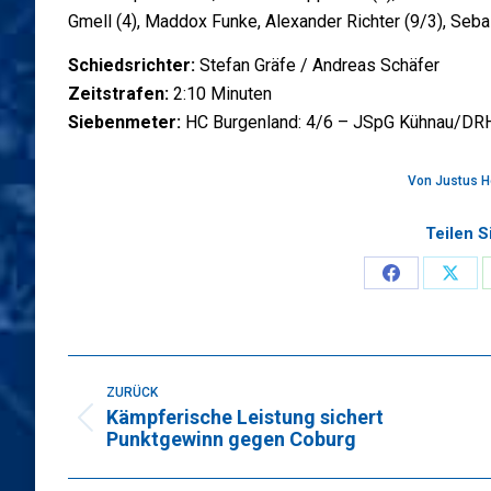
Gmell (4), Maddox Funke, Alexander Richter (9/3), Seb
Schiedsrichter:
Stefan Gräfe / Andreas Schäfer
Zeitstrafen:
2:10 Minuten
Siebenmeter:
HC Burgenland: 4/6 – JSpG Kühnau/DR
Von
Justus H
Teilen S
Share
Sha
on
on
Faceboo
X
Kommentarnavigation
ZURÜCK
Kämpferische Leistung sichert
Vorheriger
Punktgewinn gegen Coburg
Beitrag: