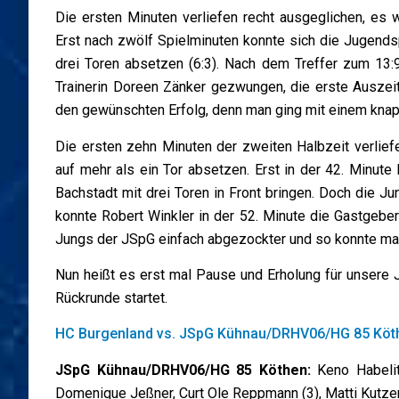
Die ersten Minuten verliefen recht ausgeglichen, es
Erst nach zwölf Spielminuten konnte sich die Jugends
drei Toren absetzen (6:3). Nach dem Treffer zum 13:
Trainerin Doreen Zänker gezwungen, die erste Ausze
den gewünschten Erfolg, denn man ging mit einem knap
Die ersten zehn Minuten der zweiten Halbzeit verlie
auf mehr als ein Tor absetzen. Erst in der 42. Minu
Bachstadt mit drei Toren in Front bringen. Doch die J
konnte Robert Winkler in der 52. Minute die Gastgeber
Jungs der JSpG einfach abgezockter und so konnte man
Nun heißt es erst mal Pause und Erholung für unsere
Rückrunde startet.
HC Burgenland vs. JSpG Kühnau/DRHV06/HG 85 Köth
JSpG Kühnau/DRHV06/HG 85 Köthen:
Keno Habeli
Domenique Jeßner, Curt Ole Reppmann (3), Matti Kutzer (6