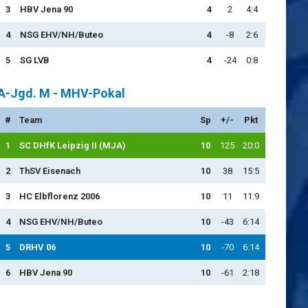
3
HBV Jena 90
4
2
4:4
4
NSG EHV/NH/Buteo
4
-8
2:6
5
SG LVB
4
-24
0:8
A-Jgd. M - MHV-Pokal
#
Team
Sp
+/-
Pkt
1
SC DHfK Leipzig II (MJA)
10
125
20:0
2
ThSV Eisenach
10
38
15:5
3
HC Elbflorenz 2006
10
11
11:9
4
NSG EHV/NH/Buteo
10
-43
6:14
5
DRHV 06
10
-70
6:14
6
HBV Jena 90
10
-61
2:18