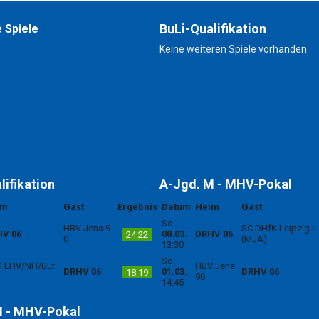
BuLi-Qualifikation
 Spiele
Keine weiteren Spiele vorhanden.
lifikation
A-Jgd. M - MHV-Pokal
im
Gast
Ergebnis
Datum
Heim
Gast
So.
HBV Jena 9
SC DHfK Leipzig II
V 06
08.03.
DRHV 06
24:22
0
(MJA)
13:30
So.
 EHV/NH/But
HBV Jena
DRHV 06
01.03.
DRHV 06
18:19
90
14:45
M - MHV-Pokal