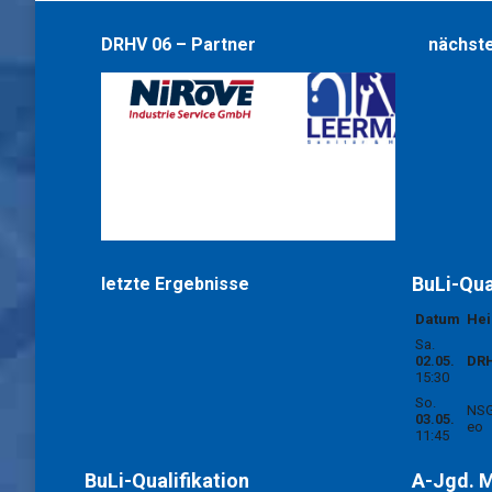
DRHV 06 – Partner
nächste
BuLi-Qua
letzte Ergebnisse
Datum
He
Sa.
02.05.
DRH
15:30
So.
NSG
03.05.
eo
11:45
BuLi-Qualifikation
A-Jgd. 