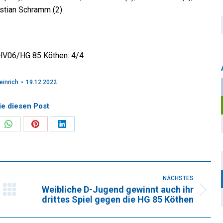
astian Schramm (2)
HV06/HG 85 Köthen: 4/4
einrich
19.12.2022
ie diesen Post
re
Share
Share
Share
on
on
on
k
WhatsApp
Pinterest
LinkedIn
NÄCHSTES
Weibliche D-Jugend gewinnt auch ihr
Nächster
drittes Spiel gegen die HG 85 Köthen
Beitrag: