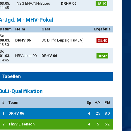
03.05.
NSG EHV/NH/Buteo
DRHV 06
18:19
11:45
A-Jgd. M - MHV-Pokal
Datum
Heim
Gast
Ergebnis
So.
08.03.
DRHV 06
SC DHfK Leipzig II (MJA)
35:40
13:30
So.
01.03.
HBV Jena 90
DRHV 06
38:42
14:45
Tabellen
BuLi-Qualifikation
#
Team
Sp
+/-
Pkt
1
DRHV 06
4
25
8:0
2
ThSV Eisenach
4
5
6:2