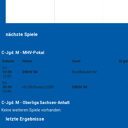
nächste Spiele
C-Jgd. M - MHV-Pokal
Datum
Heim
Gast
Erge
So.
13.09.
DRHV 06
Nordhäuser SV
-:
12:00
So.
20.09.
HC Elbflorenz 2006
DRHV 06
-:
10:30
C-Jgd. M - Oberliga Sachsen-Anhalt
Keine weiteren Spiele vorhanden.
letzte Ergebnisse