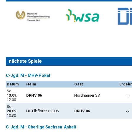
nächste Spiele
C-Jgd. M - MHV-Pokal
Datum
Heim
Gast
Ergebn
So.
13.09.
DRHV 06
Nordhäuser SV
-:-
12:00
So.
20.09.
HC Elbflorenz 2006
DRHV 06
-:-
10:30
C-Jgd. M - Oberliga Sachsen-Anhalt