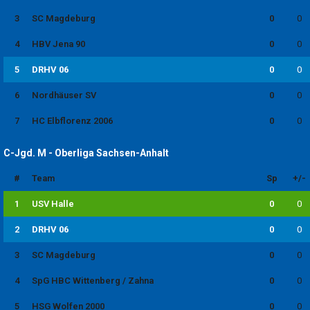
3
SC Magdeburg
0
0
4
HBV Jena 90
0
0
5
DRHV 06
0
0
6
Nordhäuser SV
0
0
7
HC Elbflorenz 2006
0
0
C-Jgd. M - Oberliga Sachsen-Anhalt
#
Team
Sp
+/-
1
USV Halle
0
0
2
DRHV 06
0
0
3
SC Magdeburg
0
0
4
SpG HBC Wittenberg / Zahna
0
0
5
HSG Wolfen 2000
0
0