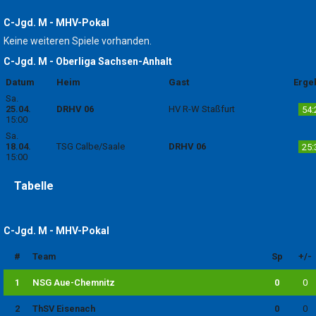
C-Jgd. M - MHV-Pokal
Keine weiteren Spiele vorhanden.
C-Jgd. M - Oberliga Sachsen-Anhalt
Datum
Heim
Gast
Erge
Sa.
25.04.
DRHV 06
HV R-W Staßfurt
54:
15:00
Sa.
18.04.
TSG Calbe/Saale
DRHV 06
25:
15:00
Tabelle
C-Jgd. M - MHV-Pokal
#
Team
Sp
+/-
1
NSG Aue-Chemnitz
0
0
2
ThSV Eisenach
0
0