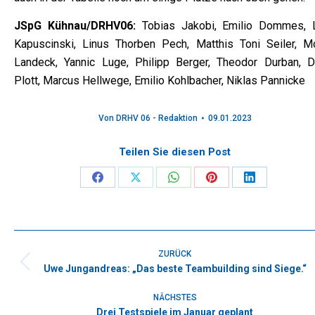
JSpG Kühnau/DRHV06:
Tobias Jakobi, Emilio Dommes, 
Kapuscinski, Linus Thorben Pech, Matthis Toni Seiler, Mo
Landeck, Yannic Luge, Philipp Berger, Theodor Durban, D
Plott, Marcus Hellwege, Emilio Kohlbacher, Niklas Pannicke
Von
DRHV 06 - Redaktion
09.01.2023
Teilen Sie diesen Post
Share
Share
Share
Share
Share
on
on
on
on
on
Facebook
X
WhatsApp
Pinterest
LinkedIn
Kommentarnavigation
ZURÜCK
Uwe Jungandreas: „Das beste Teambuilding sind Siege.“
Vorheriger
Beitrag:
NÄCHSTES
Drei Testspiele im Januar geplant
Nächster