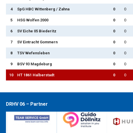
4
SpG HBC Wittenberg / Zahna
0
0
5
HSG Wolfen 2000
0
0
6
SV Eiche 05 Biederitz
0
0
7
SV Eintracht Gommern
0
0
8
TSV Wefensleben
0
0
9
BSV 93 Magdeburg
0
0
10
HT 1861 Halberstadt
0
0
DRHV 06 – Partner