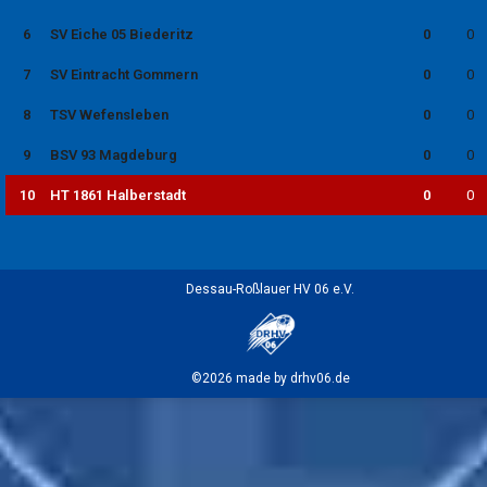
6
SV Eiche 05 Biederitz
0
0
7
SV Eintracht Gommern
0
0
8
TSV Wefensleben
0
0
9
BSV 93 Magdeburg
0
0
10
HT 1861 Halberstadt
0
0
Dessau-Roßlauer HV 06 e.V.
©2026 made by drhv06.de