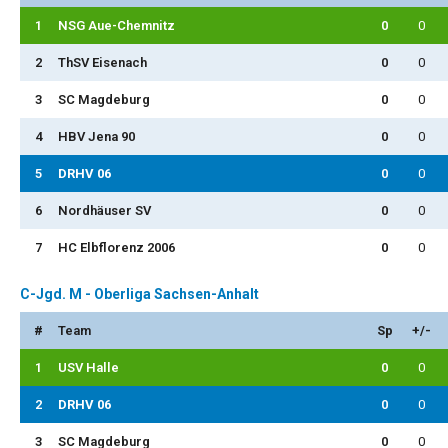
1
NSG Aue-Chemnitz
0
0
2
ThSV Eisenach
0
0
3
SC Magdeburg
0
0
4
HBV Jena 90
0
0
5
DRHV 06
0
0
6
Nordhäuser SV
0
0
7
HC Elbflorenz 2006
0
0
C-Jgd. M - Oberliga Sachsen-Anhalt
#
Team
Sp
+/-
1
USV Halle
0
0
2
DRHV 06
0
0
3
SC Magdeburg
0
0