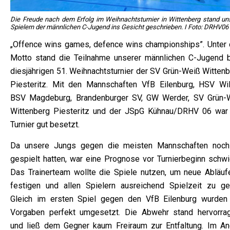
Die Freude nach dem Erfolg im Weihnachtsturnier in Wittenberg stand un
Spielern der männlichen C-Jugend ins Gesicht geschrieben. I Foto: DRHV06
„Offence wins games, defence wins championships”. Unter
Motto stand die Teilnahme unserer männlichen C-Jugend 
diesjährigen 51. Weihnachtsturnier der SV Grün-Weiß Wittenb
Piesteritz. Mit den Mannschaften VfB Eilenburg, HSV Wil
BSV Magdeburg, Brandenburger SV, GW Werder, SV Grün-
Wittenberg Piesteritz und der JSpG Kühnau/DRHV 06 war
Turnier gut besetzt.
Da unsere Jungs gegen die meisten Mannschaften noch
gespielt hatten, war eine Prognose vor Turnierbeginn schwie
Das Trainerteam wollte die Spiele nutzen, um neue Abläuf
festigen und allen Spielern ausreichend Spielzeit zu ge
Gleich im ersten Spiel gegen den VfB Eilenburg wurden 
Vorgaben perfekt umgesetzt. Die Abwehr stand hervorra
und ließ dem Gegner kaum Freiraum zur Entfaltung. Im Ang