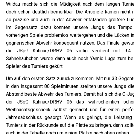
Wildau machte sich die Müdigkeit nach dem langen Turnie
doch schon deutlich bemerkbar. Die Anspiele kamen nicht 
so präzise und auch in der Abwehr entstanden größere Lüc
Im Gegensatz dazu konnten unsere Jungs das Tempo
vorherigen Spiele problemlos weitergehen und die Lücken in
gegnerischen Abwehr konsequent nutzen. Das Finale gewa
die JSpG Kühnau/DRHV 06 völlig verdient mit 9:4.
Sahnehäubchen wurde dann auch noch Yannic Luge zum be
Spieler des Turniers gekürt.
Um auf den ersten Satz zurückzukommen: Mit nur 33 Gegent
in den insgesamt 80 Spielminuten stellten unsere Jungs die
Abstand beste Abwehr des Turniers. Damit hat sich die C-Ju
der JSpG Kühnau/DRHV 06 das wahrscheinlich schö
Weihnachtsgeschenk selbst gemacht und für einen perfe
Jahresabschluss gesorgt. Wenn es gelingt, die Leistung
Turniers in der Rückrunde auf die Platte zu bringen, dann soll
auch in der Tabelle noch um einige Plätze nach oben gehen.