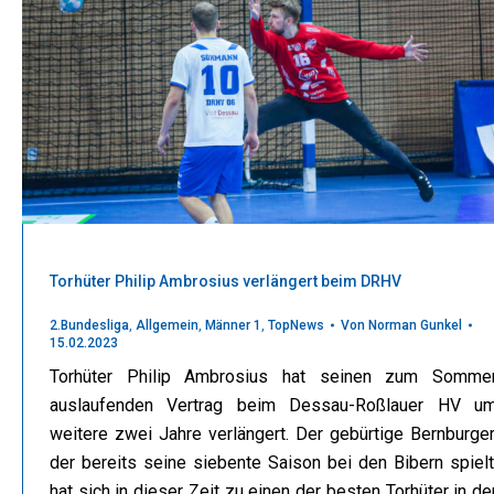
Torhüter Philip Ambrosius verlängert beim DRHV
2.Bundesliga
,
Allgemein
,
Männer 1
,
TopNews
Von
Norman Gunkel
15.02.2023
Torhüter Philip Ambrosius hat seinen zum Somme
auslaufenden Vertrag beim Dessau-Roßlauer HV u
weitere zwei Jahre verlängert. Der gebürtige Bernburger
der bereits seine siebente Saison bei den Bibern spielt
hat sich in dieser Zeit zu einen der besten Torhüter in de