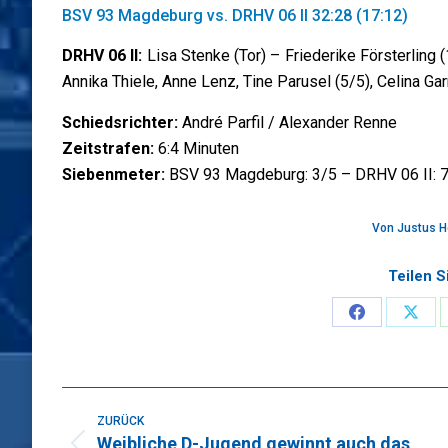
BSV 93 Magdeburg vs. DRHV 06 II 32:28 (17:12)
DRHV 06 II:
Lisa Stenke (Tor) – Friederike Försterling (
Annika Thiele, Anne Lenz, Tine Parusel (5/5), Celina Gar
Schiedsrichter:
André Parfil / Alexander Renne
Zeitstrafen:
6:4 Minuten
Siebenmeter:
BSV 93 Magdeburg: 3/5 – DRHV 06 II: 
Von
Justus H
Teilen S
Share
Sha
on
on
Faceboo
X
Kommentarnavigation
ZURÜCK
Weibliche D-Jugend gewinnt auch das