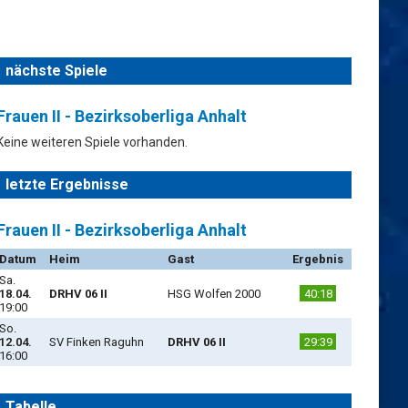
nächste Spiele
Frauen II - Bezirksoberliga Anhalt
Keine weiteren Spiele vorhanden.
letzte Ergebnisse
Frauen II - Bezirksoberliga Anhalt
Datum
Heim
Gast
Ergebnis
Sa.
18.04.
DRHV 06 II
HSG Wolfen 2000
40:18
19:00
So.
12.04.
SV Finken Raguhn
DRHV 06 II
29:39
16:00
Tabelle