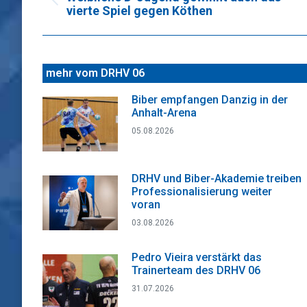
Vorheriger
vierte Spiel gegen Köthen
Beitrag:
mehr vom DRHV 06
Biber empfangen Danzig in der
Anhalt-Arena
05.08.2026
DRHV und Biber-Akademie treiben
Professionalisierung weiter
voran
03.08.2026
Pedro Vieira verstärkt das
Trainerteam des DRHV 06
31.07.2026