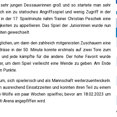
sehr jungen Dessauerinnen groß und so startete man sehr
rch ein zu statisches Angriffsspiel und wenig Zugriff in der
 in der 17. Spielminute nahm Trainer Christian Peschek eine
keiten zu appellieren. Das Spiel der Juniorinnen wurde nun
iten gewechselt.
glichen, um dann den zahlreich mitgereisten Zuschauern eine
a Bräse in der 50. Minute konnte erstmals auf zwei Tore zum
l und jede kämpfte für die andere. Der hohe Favorit wurde
ffer, um dem Spiel vielleicht eine Wende zu geben. Am Ende
en Punkte.
um, sich spielerisch und als Mannschaft weiterzuentwickeln.
en ausreichend Einsatzzeiten und konnten ihren Teil zu einem
ni-Wölfe ein paar Wochen spielfrei, bevor am 18.02.2023 um
t-Arena angepfiffen wird.