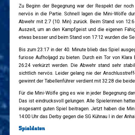
Zu Beginn der Begegnung war der Respekt der noch 
nervös in die Partie. Schnell lagen die Mini-Wölfe du
Abwehr mit 2:7 (10. Min) zurück. Beim Stand von 12:6
Auszeit, um an den Kampfgeist und die eigenen Fähig
etwas besser und beim Stand von 17:12 wurden die Se
Bis zum 23:17 in der 40. Minute blieb das Spiel ausge
furiose Aufholjagd zu bieten. Durch ein Tor von Klar
26:24 verkürzt werden. Die Abwehr stand sehr stabi
sichtlich nervös. Leider gelang nie der Anschlusstre
gewinnt der Tabellenführer verdient mit 32:28 die beid
Für die Mini-Wölfe ging es wie in jeder Begegnung dar
Das ist eindrucksvoll gelungen. Alle Spielerinnen hatt
insgesamt guten Spiel beitragen. Jetzt haben die Mi
14:00 Uhr das Derby gegen die SG Kühnau I in der Anhal
Spieldaten