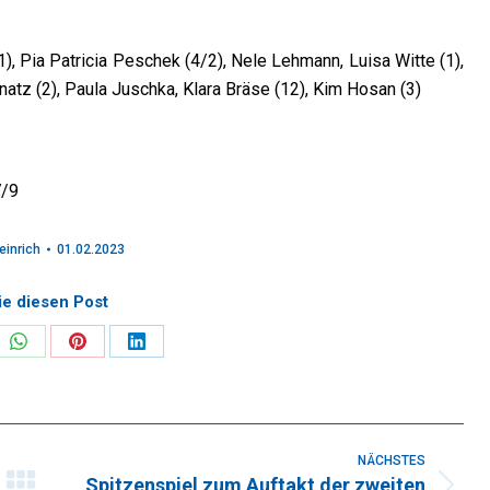
1), Pia Patricia Peschek (4/2), Nele Lehmann, Luisa Witte (1),
natz (2), Paula Juschka, Klara Bräse (12), Kim Hosan (3)
7/9
einrich
01.02.2023
ie diesen Post
re
Share
Share
Share
on
on
on
k
WhatsApp
Pinterest
LinkedIn
NÄCHSTES
Spitzenspiel zum Auftakt der zweiten