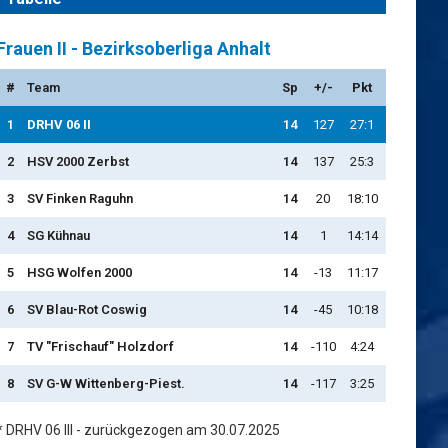
Frauen II - Bezirksoberliga Anhalt
#
Team
Sp
+/-
Pkt
1
DRHV 06 II
14
127
27:1
2
HSV 2000 Zerbst
14
137
25:3
3
SV Finken Raguhn
14
20
18:10
4
SG Kühnau
14
1
14:14
5
HSG Wolfen 2000
14
-13
11:17
6
SV Blau-Rot Coswig
14
-45
10:18
7
TV "Frischauf" Holzdorf
14
-110
4:24
8
SV G-W Wittenberg-Piest.
14
-117
3:25
* DRHV 06 III - zurückgezogen am 30.07.2025