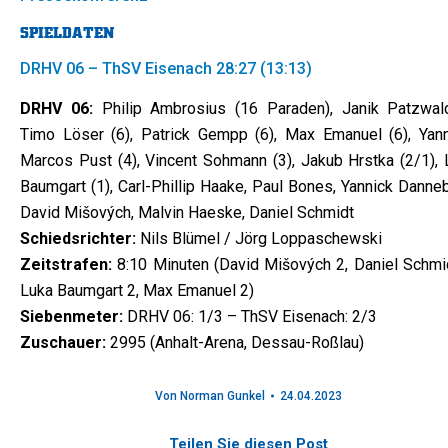
SPIELDATEN
DRHV 06 – ThSV Eisenach 28:27 (13:13)
DRHV 06:
Philip Ambrosius (16 Paraden), Janik Patzwal
Timo Löser (6), Patrick Gempp (6), Max Emanuel (6), Yann
Marcos Pust (4), Vincent Sohmann (3), Jakub Hrstka (2/1), 
Baumgart (1), Carl-Phillip Haake, Paul Bones, Yannick Danne
David Mišových, Malvin Haeske, Daniel Schmidt
Schiedsrichter:
Nils Blümel / Jörg Loppaschewski
Zeitstrafen:
8:10 Minuten (David Mišových 2, Daniel Schmid
Luka Baumgart 2, Max Emanuel 2)
Siebenmeter:
DRHV 06: 1/3 – ThSV Eisenach: 2/3
Zuschauer:
2995 (Anhalt-Arena, Dessau-Roßlau)
Von
Norman Gunkel
24.04.2023
Teilen Sie diesen Post