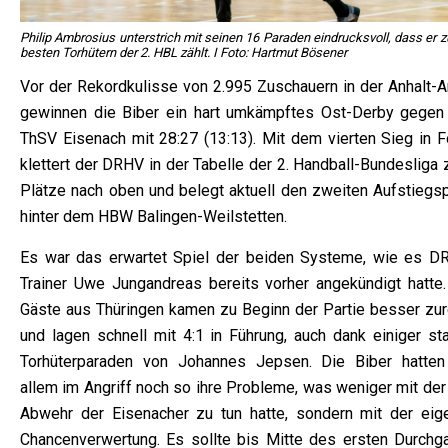
Philip Ambrosius unterstrich mit seinen 16 Paraden eindrucksvoll, dass er 
besten Torhütern der 2. HBL zählt. I Foto: Hartmut Bösener
Vor der Rekordkulisse von 2.995 Zuschauern in der Anhalt-A
gewinnen die Biber ein hart umkämpftes Ost-Derby gegen
ThSV Eisenach mit 28:27 (13:13). Mit dem vierten Sieg in F
klettert der DRHV in der Tabelle der 2. Handball-Bundesliga
Plätze nach oben und belegt aktuell den zweiten Aufstiegsp
hinter dem HBW Balingen-Weilstetten.
Es war das erwartet Spiel der beiden Systeme, wie es D
Trainer Uwe Jungandreas bereits vorher angekündigt hatte.
Gäste aus Thüringen kamen zu Beginn der Partie besser zur
und lagen schnell mit 4:1 in Führung, auch dank einiger sta
Torhüterparaden von Johannes Jepsen. Die Biber hatten
allem im Angriff noch so ihre Probleme, was weniger mit der
Abwehr der Eisenacher zu tun hatte, sondern mit der eig
Chancenverwertung. Es sollte bis Mitte des ersten Durchg