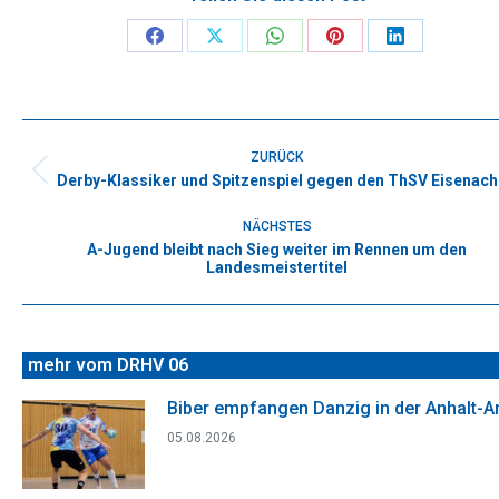
Share
Share
Share
Share
Share
on
on
on
on
on
Facebook
X
WhatsApp
Pinterest
LinkedIn
Kommentarnavigation
ZURÜCK
Derby-Klassiker und Spitzenspiel gegen den ThSV Eisenach
Vorheriger
Beitrag:
NÄCHSTES
A-Jugend bleibt nach Sieg weiter im Rennen um den
Nächster
Landesmeistertitel
Beitrag:
mehr vom DRHV 06
Biber empfangen Danzig in der Anhalt-A
05.08.2026