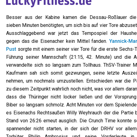
Besser aus der Kabine kamen die Dessau-Roßlauer die
sieben Minuten benötigten, um sich bis auf vier Tore abzuse
Ausschlaggebend war jetzt das Tempospiel der Hausher
gegen das die Eisenacher kein Mittel fanden.
Yannick-Ma
Pust
sorgte mit einem seiner vier Tore für die erste Sechs-
Führung seiner Mannschaft (21:15, 42. Minute) und die A
verwandelte sich so langsam zum Tollhaus. ThSV-Trainer M
Kaufmann sah sich somit gezwungen, seine letzte Auszei
nehmen, um nochmals umzustellen. Entschieden war die Pa
zu diesem Zeitpunkt wahrlich noch nicht, was vor allem daran
dass die Thüringer nicht locker ließen und der Vorsprung
Biber so langsam schmolz. Acht Minuten vor dem Spielende
es Eisenachs Rechtsaußen Willy Weyhrauch der die Partie 
Stand von 26:26 erneut ausglich. Die Crunch Time konnte s
spannender nicht starten, in der sich der DRHV vor allem
Torhüter Philip Ambrosius und seine Vorderleute in