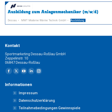
Ausbildung zum Anlagenmechaniker (m/w/d)
Dessau
MWT Moderne Wärme Technik GmbH
Ausbildung
Kontakt
Sportmarketing Dessau-Roßlau GmbH
Zeppelinstr. 10
06847 Dessau-Roßlau
Finden Sie uns auf:
Facebook
X
YouTube
Linkedin
Instagram
page
page
page
page
page
Informationen
opens
opens
opens
opens
opens
Impressum
in
in
in
in
in
new
new
new
new
new
Datenschutzerklärung
window
window
window
window
window
Teilnahmebedingungen Gewinnspiele