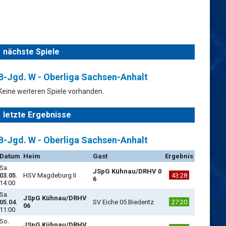
nächste Spiele
B-Jgd. W - Oberliga Sachsen-Anhalt
Keine weiteren Spiele vorhanden.
letzte Ergebnisse
B-Jgd. W - Oberliga Sachsen-Anhalt
Datum
Heim
Gast
Ergebnis
Sa.
JSpG Kühnau/DRHV 0
03.05.
HSV Magdeburg II
43:28
6
14:00
Sa.
JSpG Kühnau/DRHV
05.04.
SV Eiche 05 Biederitz
27:20
06
11:00
So.
JSpG Kühnau/DRHV