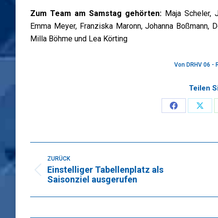
Zum Team am Samstag gehörten:
Maja Scheler, J
Emma Meyer, Franziska Maronn, Johanna Boßmann, Dor
Milla Böhme und Lea Körting
Von
DRHV 06 - 
Teilen S
Share
Sha
on
on
Faceboo
X
Kommentarnavigation
ZURÜCK
Einstelliger Tabellenplatz als
Vorheriger
Saisonziel ausgerufen
Beitrag: