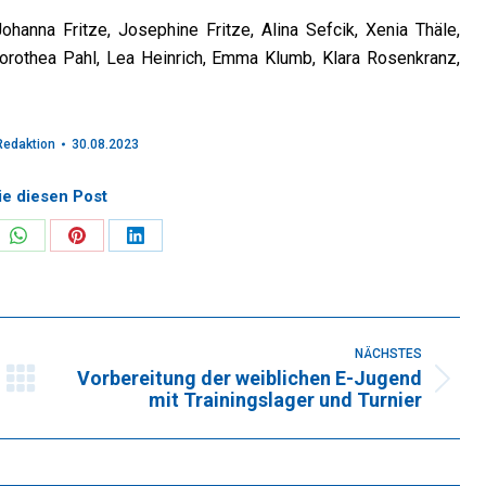
ohanna Fritze, Josephine Fritze, Alina Sefcik, Xenia Thäle,
othea Pahl, Lea Heinrich, Emma Klumb, Klara Rosenkranz,
Redaktion
30.08.2023
ie diesen Post
re
Share
Share
Share
on
on
on
k
WhatsApp
Pinterest
LinkedIn
NÄCHSTES
Vorbereitung der weiblichen E-Jugend
Nächster
mit Trainingslager und Turnier
Beitrag: