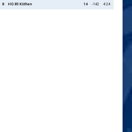
8
HG 85 Köthen
14
-142
4:24