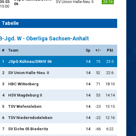
30.03.
SV Union Halle-Neu. II
26:16
06
15:00
Tabelle
B-Jgd. W - Oberliga Sachsen-Anhalt
#
Team
Sp
+/-
Pkt
1
JSpG Kühnau/DRHV 06
14
75
23:5
2
SV Union Halle-Neu. II
14
52
22:6
3
HBC Wittenberg
14
71
18:10
4
HSV Magdeburg II
14
55
14:14
5
TSV Wefensleben
14
-23
13:15
6
TSV Niederndodeleben
14
-22
12:16
7
SV Eiche 05 Biederitz
14
-66
6:22