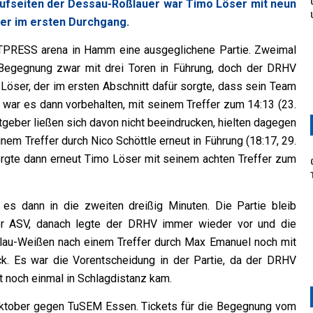
aufseiten der Dessau-Roßlauer war Timo Löser mit neun
ler im ersten Durchgang.
TPRESS arena in Hamm eine ausgeglichene Partie. Zweimal
r Begegnung zwar mit drei Toren in Führung, doch der DRHV
Löser, der im ersten Abschnitt dafür sorgte, dass sein Team
 war es dann vorbehalten, mit seinem Treffer zum 14:13 (23.
geber ließen sich davon nicht beeindrucken, hielten dagegen
em Treffer durch Nico Schöttle erneut in Führung (18:17, 29.
orgte dann erneut Timo Löser mit seinem achten Treffer zum
es dann in die zweiten dreißig Minuten. Die Partie bleib
der ASV, danach legte der DRHV immer wieder vor und die
 Blau-Weißen nach einem Treffer durch Max Emanuel noch mit
ck. Es war die Vorentscheidung in der Partie, da der DRHV
t noch einmal in Schlagdistanz kam.
 Oktober gegen TuSEM Essen. Tickets für die Begegnung vom