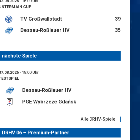
02.08.2026
- 16:00 Uhr
UNTERMAIN CUP
TV Großwallstadt
39
Dessau-Roßlauer HV
35
nächste Spiele
07.08.2026
- 18:00 Uhr
TESTSPIEL
Dessau-Roßlauer HV
PGE Wybrzeże Gdańsk
Alle DRHV-Spiele
DRHV 06 – Premium-Partner