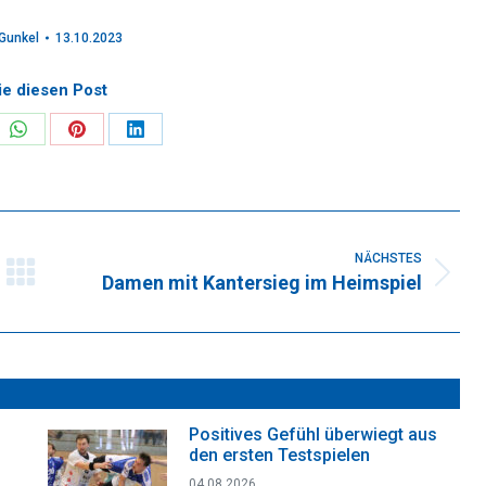
Gunkel
13.10.2023
ie diesen Post
re
Share
Share
Share
on
on
on
k
WhatsApp
Pinterest
LinkedIn
NÄCHSTES
Damen mit Kantersieg im Heimspiel
Nächster
Beitrag:
Positives Gefühl überwiegt aus
den ersten Testspielen
04.08.2026