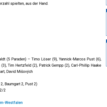
erzahl spielten, aus der Hand.
ldt (5 Paraden) – Timo Löser (9), Yannick-Marcos Pust (6),
3), Tim Hertzfeld (2), Patrick Gempp (2), Carl-Phillip Haake
gart, David Mišových
2, Baumgart 2, Pust 2)
2/2
m-Westfalen