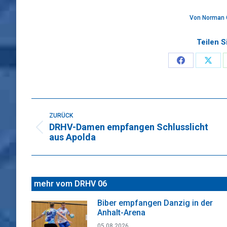
Von
Norman 
Teilen S
Share
Sha
on
on
Faceboo
X
Kommentarnavigation
ZURÜCK
DRHV-Damen empfangen Schlusslicht
Vorheriger
aus Apolda
Beitrag:
mehr vom DRHV 06
Biber empfangen Danzig in der
Anhalt-Arena
05.08.2026