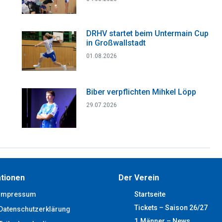
DRHV startet beim Untermain Cup
in Großwallstadt
01.08.2026
Biber verpflichten Mihkel Löpp
29.07.2026
tionen
Der Verein
Impressum
Startseite
Tickets – Saison 26/27
Datenschutzerklärung
1.Männer – News