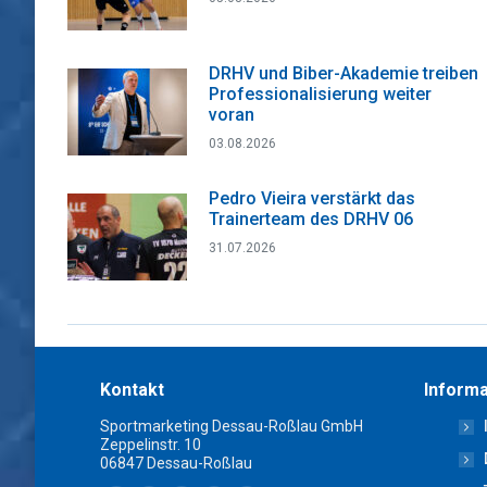
DRHV und Biber-Akademie treiben
Professionalisierung weiter
voran
03.08.2026
Pedro Vieira verstärkt das
Trainerteam des DRHV 06
31.07.2026
Kontakt
Informa
Sportmarketing Dessau-Roßlau GmbH
Zeppelinstr. 10
06847 Dessau-Roßlau