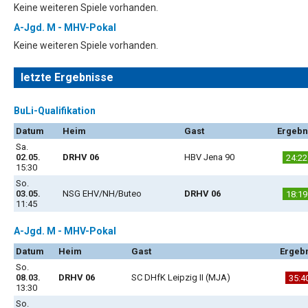
Keine weiteren Spiele vorhanden.
A-Jgd. M - MHV-Pokal
Keine weiteren Spiele vorhanden.
letzte Ergebnisse
BuLi-Qualifikation
Datum
Heim
Gast
Ergebn
Sa.
02.05.
DRHV 06
HBV Jena 90
24:22
15:30
So.
03.05.
NSG EHV/NH/Buteo
DRHV 06
18:19
11:45
A-Jgd. M - MHV-Pokal
Datum
Heim
Gast
Ergeb
So.
08.03.
DRHV 06
SC DHfK Leipzig II (MJA)
35:4
13:30
So.