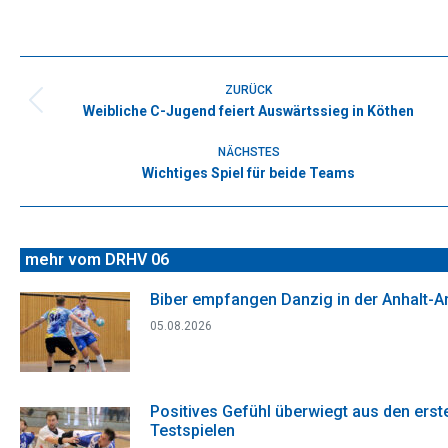
on
on
on
on
on
Facebook
X
WhatsApp
Pinterest
LinkedIn
Kommentarnavigation
ZURÜCK
Weibliche C-Jugend feiert Auswärtssieg in Köthen
Vorheriger
Beitrag:
NÄCHSTES
Wichtiges Spiel für beide Teams
Nächster
Beitrag:
mehr vom DRHV 06
Biber empfangen Danzig in der Anhalt-A
05.08.2026
Positives Gefühl überwiegt aus den erst
Testspielen