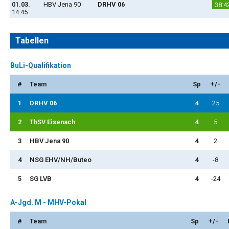
01.03.
HBV Jena 90
DRHV 06
38:4
14:45
Tabellen
BuLi-Qualifikation
#
Team
Sp
+/-
1
DRHV 06
4
25
2
ThSV Eisenach
4
5
3
HBV Jena 90
4
2
4
NSG EHV/NH/Buteo
4
-8
5
SG LVB
4
-24
A-Jgd. M - MHV-Pokal
#
Team
Sp
+/-