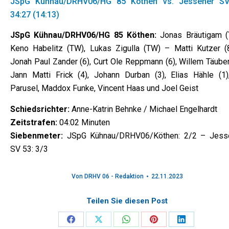
JSpG Kühnau/DRHV06/HG 85 Köthen vs. Jessener S
34:27 (14:13)
JSpG Kühnau/DRHV06/HG 85 Köthen:
Jonas Bräutigam (
Keno Habelitz (TW), Lukas Zigulla (TW) – Matti Kutzer (8
Jonah Paul Zander (6), Curt Ole Reppmann (6), Willem Täuber
Jann Matti Frick (4), Johann Durban (3), Elias Hähle (1),
Parusel, Maddox Funke, Vincent Haas und Joel Geist
Schiedsrichter:
Anne-Katrin Behnke / Michael Engelhardt
Zeitstrafen:
04:02 Minuten
Siebenmeter:
JSpG Kühnau/DRHV06/Köthen: 2/2 – Jess
SV 53: 3/3
Von
DRHV 06 - Redaktion
22.11.2023
Teilen Sie diesen Post
Share
Share
Share
Share
Share