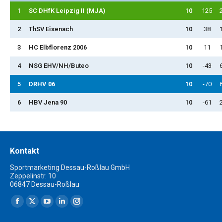
1
SC DHfK Leipzig II (MJA)
10
125
2
ThSV Eisenach
10
38
3
HC Elbflorenz 2006
10
11
4
NSG EHV/NH/Buteo
10
-43
5
DRHV 06
10
-70
6
HBV Jena 90
10
-61
Kontakt
Sportmarketing Dessau-Roßlau GmbH
Zeppelinstr. 10
06847 Dessau-Roßlau
Finden Sie uns auf:
Facebook
X
YouTube
Linkedin
Instagram
page
page
page
page
page