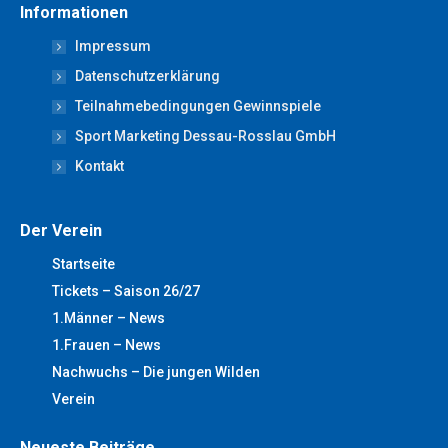
Informationen
opens
opens
opens
opens
opens
Impressum
in
in
in
in
in
new
new
new
new
new
Datenschutzerklärung
window
window
window
window
window
Teilnahmebedingungen Gewinnspiele
Sport Marketing Dessau-Rosslau GmbH
Kontakt
Der Verein
Startseite
Tickets – Saison 26/27
1.Männer – News
1.Frauen – News
Nachwuchs – Die jungen Wilden
Verein
Neueste Beiträge