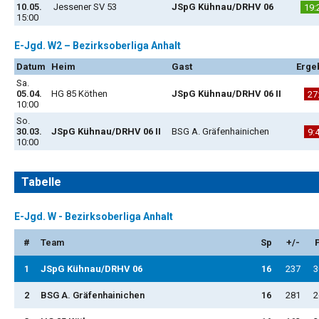
10.05.
Jessener SV 53
JSpG Kühnau/DRHV 06
19:
15:00
E-Jgd. W2 – Bezirksoberliga Anhalt
Datum
Heim
Gast
Erge
Sa.
05.04.
HG 85 Köthen
JSpG Kühnau/DRHV 06 II
27
10:00
So.
30.03.
JSpG Kühnau/DRHV 06 II
BSG A. Gräfenhainichen
9:
10:00
Tabelle
E-Jgd. W - Bezirksoberliga Anhalt
#
Team
Sp
+/-
1
JSpG Kühnau/DRHV 06
16
237
3
2
BSG A. Gräfenhainichen
16
281
2