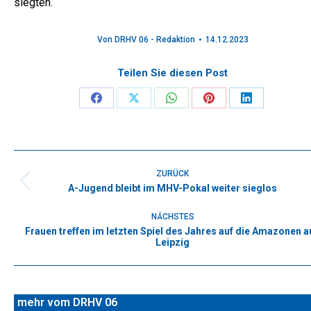
siegten.
Von
DRHV 06 - Redaktion
14.12.2023
Teilen Sie diesen Post
Share
Share
Share
Share
Share
on
on
on
on
on
Facebook
X
WhatsApp
Pinterest
LinkedIn
Kommentarnavigation
ZURÜCK
A-Jugend bleibt im MHV-Pokal weiter sieglos
Vorheriger
Beitrag:
NÄCHSTES
Frauen treffen im letzten Spiel des Jahres auf die Amazonen a
Nächster
Leipzig
Beitrag:
mehr vom DRHV 06