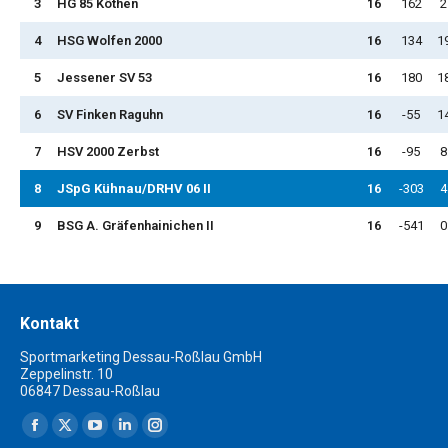
3
HG 85 Köthen
16
162
2
4
HSG Wolfen 2000
16
134
1
5
Jessener SV 53
16
180
1
6
SV Finken Raguhn
16
-55
1
7
HSV 2000 Zerbst
16
-95
8
8
JSpG Kühnau/DRHV 06 II
16
-303
4
9
BSG A. Gräfenhainichen II
16
-541
0
Kontakt
Sportmarketing Dessau-Roßlau GmbH
Zeppelinstr. 10
06847 Dessau-Roßlau
Finden Sie uns auf:
Facebook
X
YouTube
Linkedin
Instagram