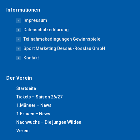
page
page
page
page
page
Informationen
opens
opens
opens
opens
opens
Impressum
in
in
in
in
in
new
new
new
new
new
Datenschutzerklärung
window
window
window
window
window
Teilnahmebedingungen Gewinnspiele
Sport Marketing Dessau-Rosslau GmbH
Kontakt
Der Verein
Startseite
Tickets – Saison 26/27
1.Männer – News
1.Frauen – News
Nachwuchs – Die jungen Wilden
Verein