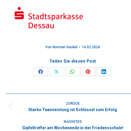
Von
Norman Gunkel
14.02.2024
Teilen Sie diesen Post
Share
Share
Share
Share
Share
on
on
on
on
on
Facebook
X
WhatsApp
Pinterest
LinkedIn
Kommentarnavigation
ZURÜCK
Starke Teamleistung ist Schlüssel zum Erfolg
Vorheriger
Beitrag:
NÄCHSTES
Gipfeltreffer am Wochenende in der Friedensschule!
Nächster