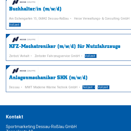
Buchhalter/in (m/w/d)
Am Eichengarten 15, 06842 Dessau-Roßlau
Heise Verwaltungs- & Consulting GmbH
Vollzeit
KFZ-Mechatroniker (m/w/d) für Nutzfahrzeuge
Zerbst/ Anhalt
Zerbster Fahrzeugservice GmbH
Vollzeit
Anlagenmechaniker SHK (m/w/d)
Dessau
MWT Moderne Wärme Technik GmbH
Teilzeit
Vollzeit
Kontakt
Sportmarketing Dessau-Roßlau GmbH