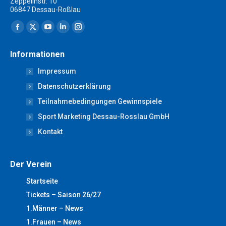
Zeppelinstr. 10
06847 Dessau-Roßlau
Finden Sie uns auf:
Facebook
X
YouTube
Linkedin
Instagram
page
page
page
page
page
Informationen
opens
opens
opens
opens
opens
Impressum
in
in
in
in
in
new
new
new
new
new
Datenschutzerklärung
window
window
window
window
window
Teilnahmebedingungen Gewinnspiele
Sport Marketing Dessau-Rosslau GmbH
Kontakt
Der Verein
Startseite
Tickets – Saison 26/27
1.Männer – News
1.Frauen – News