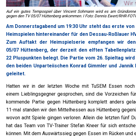
Auf ein gutes Tempospiel über Vincent Sohmann wird es am Gründonne
gegen den TV 05/07 Hüttenberg ankommen. I Foto: Dennis Ewert/RHR-FOT
Am Donnerstagabend um 19:30 Uhr steht das erste von 
Heimspielen hintereinander für den Dessau-Roßlauer HV
Zum Auftakt der Heimspielserie empfangen wir de
05/07 Hüttenberg, der derzeit den elften Tabellenplatz
22 Pluspunkten belegt. Die Partie vom 26. Spieltag wird
den beiden Unparteiischen Konrad Gimmler und Jannik 
geleitet.
Hatten wir in der letzten Woche mit TuSEM Essen noch
einem Lieblingsgegner gesprochen, sind die Vorzeichen für
kommende Partie gegen Hüttenberg komplett anders gelag
11-mal standen wir den Mittelhessen aus Hüttenberg gegenü
wovon acht Spiele gingen verloren. Allein die letzten fünf D
hat das Team von TV-Trainer Stefan Kneer für sich entsche
können. Mit dem Auswärtssieg gegen Essen im Rücken und e