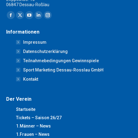
06847 Dessau-Roßlau
Finden Sie uns auf:
Facebook
X
YouTube
Linkedin
Instagram
page
page
page
page
page
Informationen
opens
opens
opens
opens
opens
Impressum
in
in
in
in
in
new
new
new
new
new
Datenschutzerklärung
window
window
window
window
window
Teilnahmebedingungen Gewinnspiele
Sport Marketing Dessau-Rosslau GmbH
Kontakt
Der Verein
Startseite
Tickets – Saison 26/27
1.Männer – News
1.Frauen – News