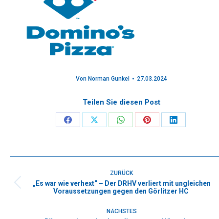
Von
Norman Gunkel
27.03.2024
Teilen Sie diesen Post
Share
Share
Share
Share
Share
on
on
on
on
on
Facebook
X
WhatsApp
Pinterest
LinkedIn
Kommentarnavigation
ZURÜCK
„Es war wie verhext“ – Der DRHV verliert mit ungleichen
Vorheriger
Voraussetzungen gegen den Görlitzer HC
Beitrag:
NÄCHSTES