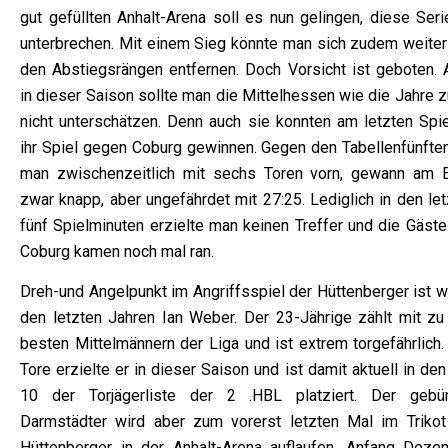
gut gefüllten Anhalt-Arena soll es nun gelingen, diese Seri
unterbrechen. Mit einem Sieg könnte man sich zudem weiter
den Abstiegsrängen entfernen. Doch Vorsicht ist geboten. 
in dieser Saison sollte man die Mittelhessen wie die Jahre 
nicht unterschätzen. Denn auch sie konnten am letzten Spie
ihr Spiel gegen Coburg gewinnen. Gegen den Tabellenfünften
man zwischenzeitlich mit sechs Toren vorn, gewann am 
zwar knapp, aber ungefährdet mit 27:25. Lediglich in den le
fünf Spielminuten erzielte man keinen Treffer und die Gäste
Coburg kamen noch mal ran.
Dreh-und Angelpunkt im Angriffsspiel der Hüttenberger ist w
den letzten Jahren Ian Weber. Der 23-Jährige zählt mit zu
besten Mittelmännern der Liga und ist extrem torgefährlich.
Tore erzielte er in dieser Saison und ist damit aktuell in de
10 der Torjägerliste der 2 .HBL platziert. Der gebür
Darmstädter wird aber zum vorerst letzten Mal im Trikot
Hüttenberger in der Anhalt-Arena auflaufen. Anfang Deze