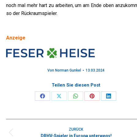
noch mal mehr hart zu arbeiten, um am Ende oben anzukomm
so der Rückraumspieler.
Anzeige
Von
Norman Gunkel
13.03.2024
Teilen Sie diesen Post
Share
Share
Share
Share
Share
on
on
on
on
on
Facebook
X
WhatsApp
Pinterest
LinkedIn
Kommentarnavigation
ZURÜCK
DRHV-Spieler in Europa unterwegs!
Vorheriger