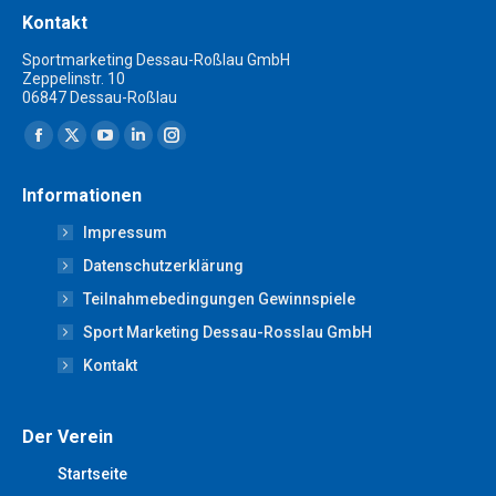
Kontakt
Sportmarketing Dessau-Roßlau GmbH
Zeppelinstr. 10
06847 Dessau-Roßlau
Finden Sie uns auf:
Facebook
X
YouTube
Linkedin
Instagram
page
page
page
page
page
Informationen
opens
opens
opens
opens
opens
Impressum
in
in
in
in
in
new
new
new
new
new
Datenschutzerklärung
window
window
window
window
window
Teilnahmebedingungen Gewinnspiele
Sport Marketing Dessau-Rosslau GmbH
Kontakt
Der Verein
Startseite