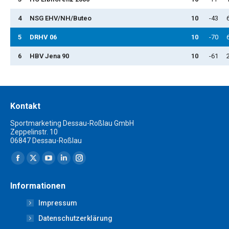
4
NSG EHV/NH/Buteo
10
-43
5
DRHV 06
10
-70
6
HBV Jena 90
10
-61
Kontakt
Sportmarketing Dessau-Roßlau GmbH
Zeppelinstr. 10
06847 Dessau-Roßlau
Finden Sie uns auf:
Facebook
X
YouTube
Linkedin
Instagram
page
page
page
page
page
Informationen
opens
opens
opens
opens
opens
Impressum
in
in
in
in
in
new
new
new
new
new
Datenschutzerklärung