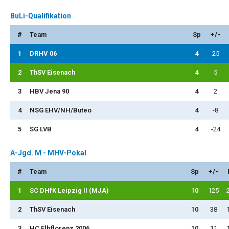
BuLi-Qualifikation
#
Team
Sp
+/-
1
DRHV 06
4
25
2
ThSV Eisenach
4
5
3
HBV Jena 90
4
2
4
NSG EHV/NH/Buteo
4
-8
5
SG LVB
4
-24
A-Jgd. M - MHV-Pokal
#
Team
Sp
+/-
1
SC DHfK Leipzig II (MJA)
10
125
2
ThSV Eisenach
10
38
3
HC Elbflorenz 2006
10
11