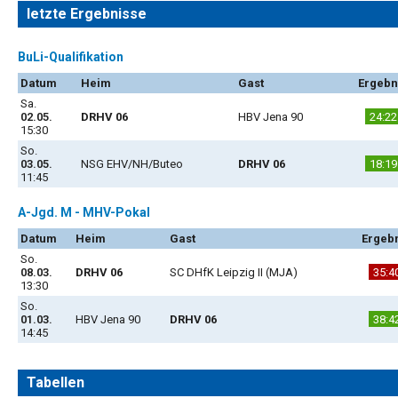
letzte Ergebnisse
BuLi-Qualifikation
Datum
Heim
Gast
Ergebn
Sa.
02.05.
DRHV 06
HBV Jena 90
24:22
15:30
So.
03.05.
NSG EHV/NH/Buteo
DRHV 06
18:19
11:45
A-Jgd. M - MHV-Pokal
Datum
Heim
Gast
Ergeb
So.
08.03.
DRHV 06
SC DHfK Leipzig II (MJA)
35:4
13:30
So.
01.03.
HBV Jena 90
DRHV 06
38:4
14:45
Tabellen