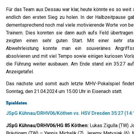
Für das Team aus Dessau war klar, heute könnte es so weit s
endlich den ersten Sieg zu holen. In der Halbzeitpause ga
dementsprechend noch mal viele motivierende Worte von be
Trainern. Dies konnten sie dann auch aufs Feld übertragen
zeigten einen sehr guten Start. Mit einer sehr sta
Abwehrleistung konnte man ein souveränes Angriffss
absolvieren und mit viel Tempo sowie einigen kuriosen Vorl
die Führung weiter ausbauen. Am Ende stand ein 35:27 auf
Anzeigetafel.
Das nächste und somit auch letzte MHV-Pokalspiel finde
Sonntag, den 21.04.2024 um 15.00 Uhr in Eisenach statt.
Spieldaten
JSpG Kühnau/DRHV06/Köthen vs. HSV Dresden 35:27 (14:
JSpG Kühnau/DRHV06/HG 85 Köthen:
Lukas Zigulla (TW) J
Bräutigam (TW) – Yannis Michalik (7), Jeremy Matysiak (6), 