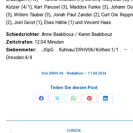
Kutzer (4/1), Karl Parusel (3), Maddox Funke (3), Johann Du
(3), Willem Täuber (3), Jonah Paul Zander (2), Curt Ole Rep
(2), Joel Geist (1), Elias Hähle (1) und Vincent Haas
Schiedsrichter:
Anne Baabbouz / Karen Baabbouz
Zeitstrafen:
12:04 Minuten
Siebenmeter:
JSpG Kühnau/DRHV06/Köthen:1/1 – 
Dresden:4/4
Von
DRHV 06 - Redaktion
17.04.2024
Teilen Sie diesen Post
Share
Share
Share
Share
Share
on
on
on
on
on
Facebook
X
WhatsApp
Pinterest
LinkedIn
Kommentarnavigation
ZURÜCK