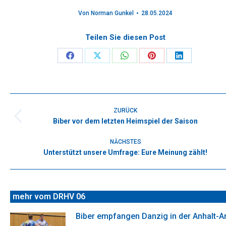
Von
Norman Gunkel
28.05.2024
Teilen Sie diesen Post
Share
Share
Share
Share
Share
on
on
on
on
on
Facebook
X
WhatsApp
Pinterest
LinkedIn
Kommentarnavigation
ZURÜCK
Biber vor dem letzten Heimspiel der Saison
Vorheriger
Beitrag:
NÄCHSTES
Unterstützt unsere Umfrage: Eure Meinung zählt!
Nächster
Beitrag:
mehr vom DRHV 06
Biber empfangen Danzig in der Anhalt-A