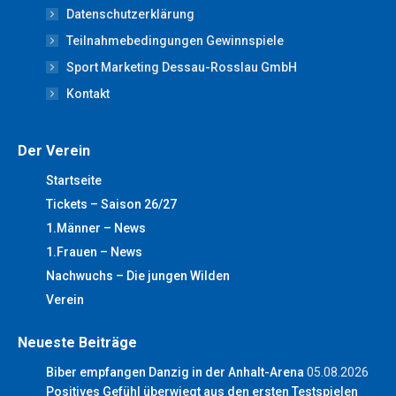
new
new
new
new
new
Datenschutzerklärung
window
window
window
window
window
Teilnahmebedingungen Gewinnspiele
Sport Marketing Dessau-Rosslau GmbH
Kontakt
Der Verein
Startseite
Tickets – Saison 26/27
1.Männer – News
1.Frauen – News
Nachwuchs – Die jungen Wilden
Verein
Neueste Beiträge
Biber empfangen Danzig in der Anhalt-Arena
05.08.2026
Positives Gefühl überwiegt aus den ersten Testspielen