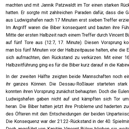
machten und mit Jannik Patzwaldt im Tor einen starken Rück
hatten. Er sorgte mit zahlreichen Paraden dafür, dass die G
aus Ludwigshafen nach 17 Minuten erst sieben Treffer erziel
Im Angriff waren die Biber konsequent und bauten ihre Füh
Mitte der ersten Halbzeit nach einem Treffer durch Vincent 
auf fünf Tore aus (12:7, 17. Minute). Diesen Vorsprung ko
man bis fünf Minuten vor der Halbzeitpause halten, ehe die 
sich aufmachten, den Rückstand zu verkürzen. Mit einer 16
Halbzeitführung ging es für die Biber kurz darauf in die Kabin
In der zweiten Hälfte zeigten beide Mannschaften noch ei
ihr ganzes Können. Die Dessau-Roßlauer starteten stark
konnten ihren Vorsprung zunächst behaupten. Doch die Eulen
Ludwigshafen gaben nicht auf und kämpften sich Tor um
heran. Die Biber hatten jetzt ihre Probleme und haderten z
des Öfteren mit den Entscheidungen der beiden Unparteiisc
Die Konsequenz war der 21:22-Rückstand in der 40. Spielmin
Doch angeführt von Kapitän Vincent Bülow blieben sie weite