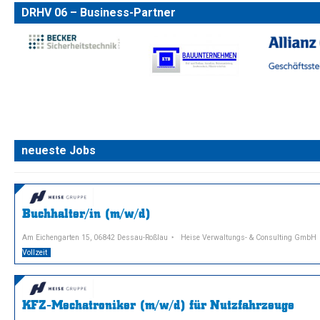
DRHV 06 – Business-Partner
neueste Jobs
Buchhalter/in (m/w/d)
Am Eichengarten 15, 06842 Dessau-Roßlau
Heise Verwaltungs- & Consulting GmbH
Vollzeit
KFZ-Mechatroniker (m/w/d) für Nutzfahrzeuge