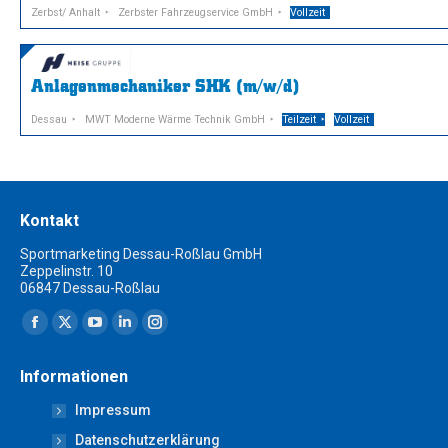
Zerbst/ Anhalt
Zerbster Fahrzeugservice GmbH
Vollzeit
Anlagenmechaniker SHK (m/w/d)
Dessau
MWT Moderne Wärme Technik GmbH
Teilzeit
Vollzeit
Kontakt
Sportmarketing Dessau-Roßlau GmbH
Zeppelinstr. 10
06847 Dessau-Roßlau
Finden Sie uns auf:
Facebook
X
YouTube
Linkedin
Instagram
page
page
page
page
page
Informationen
opens
opens
opens
opens
opens
Impressum
in
in
in
in
in
new
new
new
new
new
Datenschutzerklärung