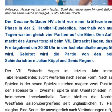
Fritz-Leon Haake vertrat beim letzten Spiel den erkrankten Vincent Bülo
machte seine Sache richtig gut. I Foto: Marian Storch
Der Dessau-Roßlauer HV steht vor einer kräftezehre
Phase in der 2. Handball-Bundesliga. Innerhalb von nu
Tagen warten gleich vier Partien auf die Biber. Den Auf
macht das Auswärtsspiel beim VfL Eintracht Hagen, da
Freitagabend um 20:00 Uhr in der Ischelandhalle angepfi
wird. Geleitet wird die Partie von den bei
Schiedsrichtern Julian Köppl und Denis Regner.
Der VfL Eintracht Hagen, im letzten Jahr imme
Tabellensiebenter, sucht weiterhin nach seiner Form. Nach s
Spielen in der neuen Spielzeit stehen magere zwei Punkte
der Habenseite – zweimal spielte man Unentschieden in
heimischen Ischelandhalle. Damit bleiben die Nordrh
Westfalen saisonübergreifend seit unglaublichen 13 Par
sieglos. Eine Serie, die unweigerlich nach Veränderungen ruft