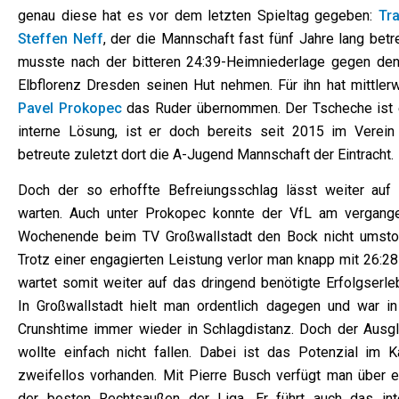
genau diese hat es vor dem letzten Spieltag gegeben:
Tra
Steffen Neff
, der die Mannschaft fast fünf Jahre lang betr
musste nach der bitteren 24:39-Heimniederlage gegen de
Elbflorenz Dresden seinen Hut nehmen. Für ihn hat mittlerw
Pavel Prokopec
das Ruder übernommen. Der Tscheche ist 
interne Lösung, ist er doch bereits seit 2015 im Verein
betreute zuletzt dort die A-Jugend Mannschaft der Eintracht.
Doch der so erhoffte Befreiungsschlag lässt weiter auf 
warten. Auch unter Prokopec konnte der VfL am vergang
Wochenende beim TV Großwallstadt den Bock nicht umsto
Trotz einer engagierten Leistung verlor man knapp mit 26:28
wartet somit weiter auf das dringend benötigte Erfolgserleb
In Großwallstadt hielt man ordentlich dagegen und war in
Crunshtime immer wieder in Schlagdistanz. Doch der Ausgl
wollte einfach nicht fallen. Dabei ist das Potenzial im K
zweifellos vorhanden. Mit Pierre Busch verfügt man über e
der besten Rechtsaußen der Liga. Er führt auch das int