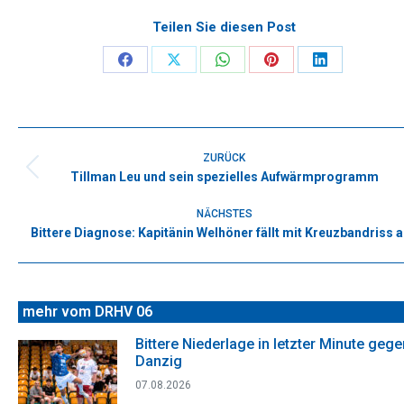
Teilen Sie diesen Post
Share
Share
Share
Share
Share
on
on
on
on
on
Facebook
X
WhatsApp
Pinterest
LinkedIn
Kommentarnavigation
ZURÜCK
Tillman Leu und sein spezielles Aufwärmprogramm
Vorheriger
Beitrag:
NÄCHSTES
Bittere Diagnose: Kapitänin Welhöner fällt mit Kreuzbandriss 
Nächster
Beitrag:
mehr vom DRHV 06
Bittere Niederlage in letzter Minute gege
Danzig
07.08.2026