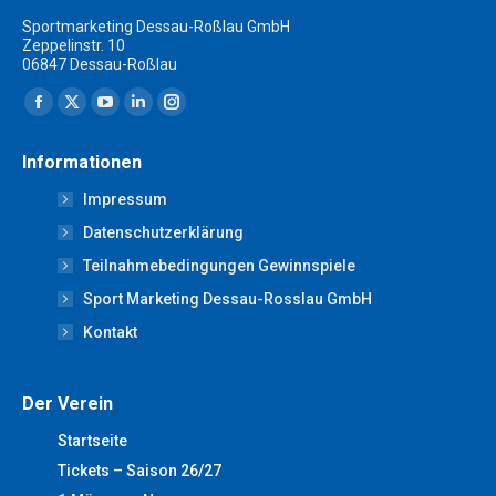
Sportmarketing Dessau-Roßlau GmbH
Zeppelinstr. 10
06847 Dessau-Roßlau
Finden Sie uns auf:
Facebook
X
YouTube
Linkedin
Instagram
page
page
page
page
page
Informationen
opens
opens
opens
opens
opens
Impressum
in
in
in
in
in
new
new
new
new
new
Datenschutzerklärung
window
window
window
window
window
Teilnahmebedingungen Gewinnspiele
Sport Marketing Dessau-Rosslau GmbH
Kontakt
Der Verein
Startseite
Tickets – Saison 26/27