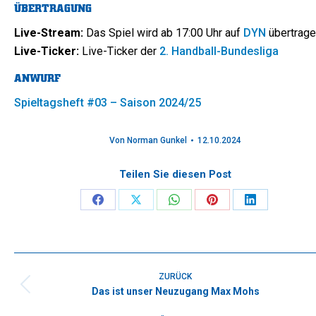
ÜBERTRAGUNG
Live-Stream:
Das Spiel wird ab 17:00 Uhr auf
DYN
übertrag
Live-Ticker:
Live-Ticker der
2. Handball-Bundesliga
ANWURF
Spieltagsheft #03 – Saison 2024/25
Von
Norman Gunkel
12.10.2024
Teilen Sie diesen Post
Share
Share
Share
Share
Share
on
on
on
on
on
Facebook
X
WhatsApp
Pinterest
LinkedIn
Kommentarnavigation
ZURÜCK
Das ist unser Neuzugang Max Mohs
Vorheriger
Beitrag: