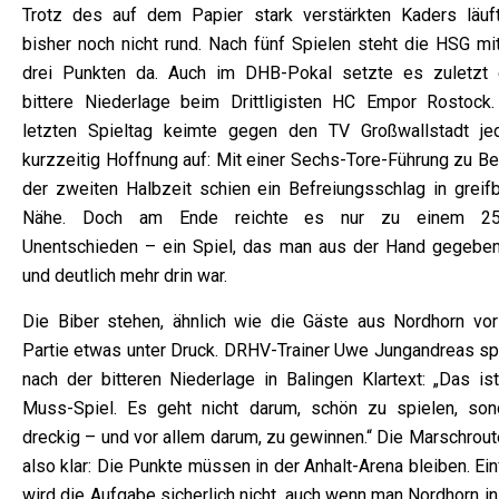
Trotz des auf dem Papier stark verstärkten Kaders läuf
bisher noch nicht rund. Nach fünf Spielen steht die HSG mit
drei Punkten da. Auch im DHB-Pokal setzte es zuletzt 
bittere Niederlage beim Drittligisten HC Empor Rostock
letzten Spieltag keimte gegen den TV Großwallstadt je
kurzzeitig Hoffnung auf: Mit einer Sechs-Tore-Führung zu Be
der zweiten Halbzeit schien ein Befreiungsschlag in greifb
Nähe. Doch am Ende reichte es nur zu einem 25
Unentschieden – ein Spiel, das man aus der Hand gegeben
und deutlich mehr drin war.
Die Biber stehen, ähnlich wie die Gäste aus Nordhorn vor
Partie etwas unter Druck. DRHV-Trainer Uwe Jungandreas sp
nach der bitteren Niederlage in Balingen Klartext: „Das ist
Muss-Spiel. Es geht nicht darum, schön zu spielen, son
dreckig – und vor allem darum, zu gewinnen.“ Die Marschrout
also klar: Die Punkte müssen in der Anhalt-Arena bleiben. Ei
wird die Aufgabe sicherlich nicht, auch wenn man Nordhorn i