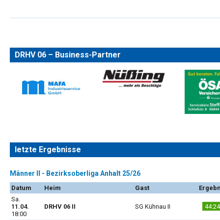
DRHV 06 – Business-Partner
letzte Ergebnisse
Männer II - Bezirksoberliga Anhalt 25/26
Datum
Heim
Gast
Ergebn
Sa.
11.04.
DRHV 06 II
SG Kühnau II
44:24
18:00