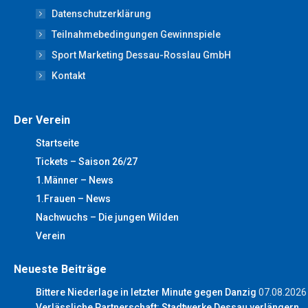
new
new
new
new
new
Datenschutzerklärung
window
window
window
window
window
Teilnahmebedingungen Gewinnspiele
Sport Marketing Dessau-Rosslau GmbH
Kontakt
Der Verein
Startseite
Tickets – Saison 26/27
1.Männer – News
1.Frauen – News
Nachwuchs – Die jungen Wilden
Verein
Neueste Beiträge
Bittere Niederlage in letzter Minute gegen Danzig
07.08.2026
Verlässliche Partnerschaft: Stadtwerke Dessau verlängern