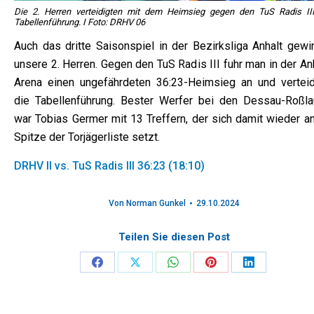
Die 2. Herren verteidigten mit dem Heimsieg gegen den TuS Radis III
Tabellenführung. I Foto: DRHV 06
Auch das dritte Saisonspiel in der Bezirksliga Anhalt gewi
unsere 2. Herren. Gegen den TuS Radis III fuhr man in der An
Arena einen ungefährdeten 36:23-Heimsieg an und verteid
die Tabellenführung. Bester Werfer bei den Dessau-Roßla
war Tobias Germer mit 13 Treffern, der sich damit wieder an
Spitze der Torjägerliste setzt.
DRHV II vs. TuS Radis III 36:23 (18:10)
Von
Norman Gunkel
29.10.2024
Teilen Sie diesen Post
Share
Share
Share
Share
Share
on
on
on
on
on