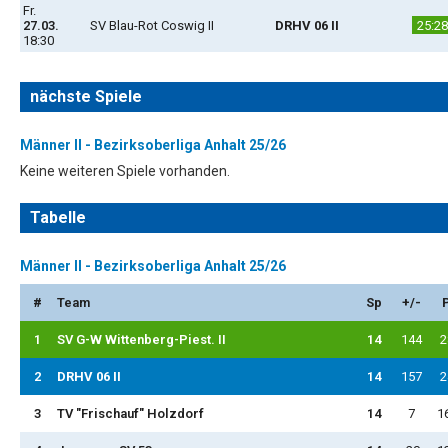
Fr.
27.03.
SV Blau-Rot Coswig II
DRHV 06 II
25:28
18:30
nächste Spiele
Männer II - Bezirksoberliga Anhalt 25/26
Keine weiteren Spiele vorhanden.
Tabelle
Männer II - Bezirksoberliga Anhalt 25/26
#
Team
Sp
+/-
1
SV G-W Wittenberg-Piest. II
14
144
2
2
DRHV 06 II
14
157
2
3
TV "Frischauf" Holzdorf
14
7
1