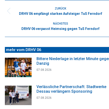
Facebook
X
WhatsApp
Pinterest
LinkedIn
Kommentarnavigation
ZURÜCK
DRHV 06 empfängt starken Aufsteiger TuS Ferndorf
Vorheriger
Beitrag:
NÄCHSTES
DRHV 06 verpasst Heimsieg gegen TuS Ferndorf
Nächster
Beitrag:
mehr vom DRHV 06
Bittere Niederlage in letzter Minute gege
Danzig
07.08.2026
Verlässliche Partnerschaft: Stadtwerke
Dessau verlängern Sponsoring
07.08.2026