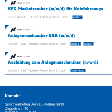
KFZ-Mechatroniker (m/w/d) für Nutzfahrzeuge
Zerbst/ Anhalt
Zerbster Fahrzeugservice GmbH
Vollzeit
Anlagenmechaniker SHK (m/w/d)
Dessau
MWT Moderne Wärme Technik GmbH
Teilzeit
Vollzeit
Ausbildung zum Anlagenmechaniker (m/w/d)
Dessau
MWT Moderne Wärme Technik GmbH
Ausbildung
Kontakt
Sportmarketing Dessau-Roßlau GmbH
Zeppelinstr. 10