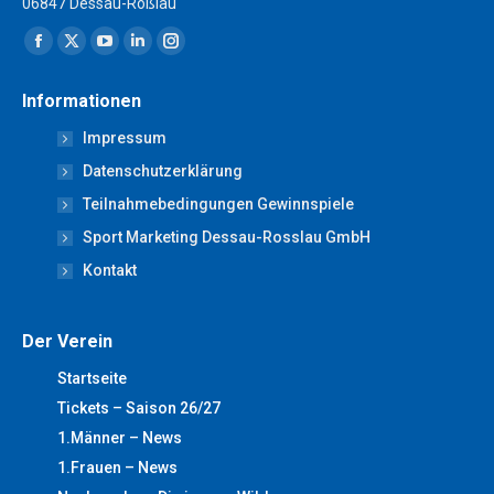
06847 Dessau-Roßlau
Finden Sie uns auf:
Facebook
X
YouTube
Linkedin
Instagram
page
page
page
page
page
Informationen
opens
opens
opens
opens
opens
Impressum
in
in
in
in
in
new
new
new
new
new
Datenschutzerklärung
window
window
window
window
window
Teilnahmebedingungen Gewinnspiele
Sport Marketing Dessau-Rosslau GmbH
Kontakt
Der Verein
Startseite
Tickets – Saison 26/27
1.Männer – News
1.Frauen – News