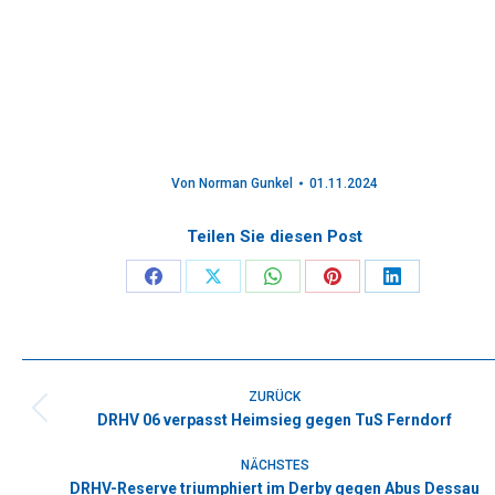
Von
Norman Gunkel
01.11.2024
Teilen Sie diesen Post
Share
Share
Share
Share
Share
on
on
on
on
on
Facebook
X
WhatsApp
Pinterest
LinkedIn
Kommentarnavigation
ZURÜCK
DRHV 06 verpasst Heimsieg gegen TuS Ferndorf
Vorheriger
Beitrag:
NÄCHSTES
DRHV-Reserve triumphiert im Derby gegen Abus Dessau
Nächster