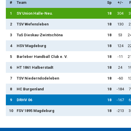
#
Team
Sp
+/-
1
SV Union Halle-Neu.
18
304
3
2
TSV Wefensleben
18
130
2
3
TuS Dieskau-Zwintschöna
18
53
2
4
HSV Magdeburg
18
124
2
5
Barleber Handball Club e. V.
18
-11
2
6
HT 1861 Halberstadt
18
24
1
7
TSV Niederndodeleben
18
-60
1
8
HC Burgenland
18
-184
7
9
DRHV 06
18
-167
6
10
FSV 1895 Magdeburg
18
-213
3