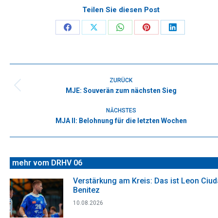
Teilen Sie diesen Post
Share
Share
Share
Share
Share
on
on
on
on
on
Facebook
X
WhatsApp
Pinterest
LinkedIn
Kommentarnavigation
ZURÜCK
MJE: Souverän zum nächsten Sieg
Vorheriger
Beitrag:
NÄCHSTES
MJA II: Belohnung für die letzten Wochen
Nächster
Beitrag:
mehr vom DRHV 06
Verstärkung am Kreis: Das ist Leon Ciu
Benitez
10.08.2026