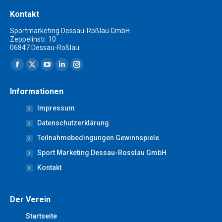
Kontakt
Sportmarketing Dessau-Roßlau GmbH
Zeppelinstr. 10
06847 Dessau-Roßlau
Finden Sie uns auf:
Facebook
X
YouTube
Linkedin
Instagram
page
page
page
page
page
Informationen
opens
opens
opens
opens
opens
Impressum
in
in
in
in
in
new
new
new
new
new
Datenschutzerklärung
window
window
window
window
window
Teilnahmebedingungen Gewinnspiele
Sport Marketing Dessau-Rosslau GmbH
Kontakt
Der Verein
Startseite