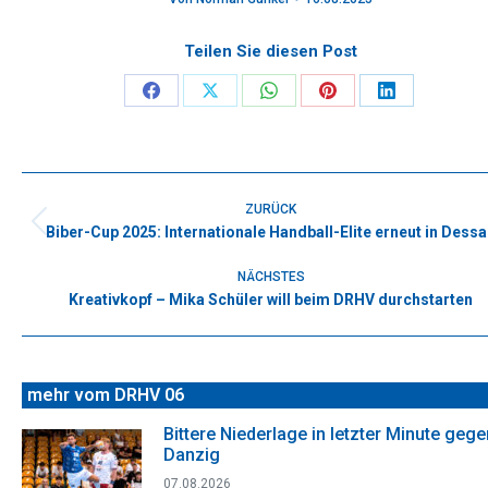
Teilen Sie diesen Post
Share
Share
Share
Share
Share
on
on
on
on
on
Facebook
X
WhatsApp
Pinterest
LinkedIn
Kommentarnavigation
ZURÜCK
Biber-Cup 2025: Internationale Handball-Elite erneut in Dess
Vorheriger
Beitrag:
NÄCHSTES
Kreativkopf – Mika Schüler will beim DRHV durchstarten
Nächster
Beitrag:
mehr vom DRHV 06
Bittere Niederlage in letzter Minute gege
Danzig
07.08.2026