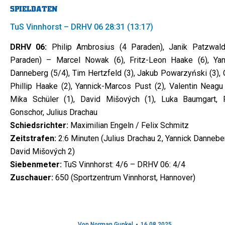
SPIELDATEN
TuS Vinnhorst – DRHV 06 28:31 (13:17)
DRHV 06:
Philip Ambrosius (4 Paraden), Janik Patzwald
Paraden) – Marcel Nowak (6), Fritz-Leon Haake (6), Yan
Danneberg (5/4), Tim Hertzfeld (3), Jakub Powarzyński (3), 
Phillip Haake (2), Yannick-Marcos Pust (2), Valentin Neagu 
Mika Schüler (1), David Mišových (1), Luka Baumgart, 
Gonschor, Julius Drachau
Schiedsrichter:
Maximilian Engeln / Felix Schmitz
Zeitstrafen:
2:6 Minuten (Julius Drachau 2, Yannick Dannebe
David Mišových 2)
Siebenmeter:
TuS Vinnhorst: 4/6 – DRHV 06: 4/4
Zuschauer:
650 (Sportzentrum Vinnhorst, Hannover)
Von
Norman Gunkel
16.08.2025