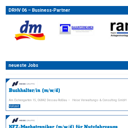
DRHV 06 – Business-Partner
neueste Jobs
Buchhalter/in (m/w/d)
Am Eichengarten 15, 06842 Dessau-Roßlau
Heise Verwaltungs- & Consulting GmbH
Vollzeit
KFZ-Mechatroniker (m/w/d) für Nutzfahrzeuge