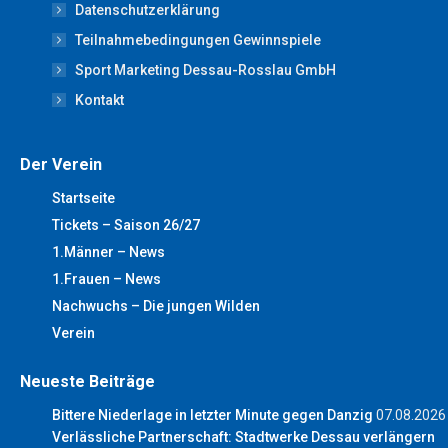
new
new
new
new
new
Datenschutzerklärung
window
window
window
window
window
Teilnahmebedingungen Gewinnspiele
Sport Marketing Dessau-Rosslau GmbH
Kontakt
Der Verein
Startseite
Tickets – Saison 26/27
1.Männer – News
1.Frauen – News
Nachwuchs – Die jungen Wilden
Verein
Neueste Beiträge
Bittere Niederlage in letzter Minute gegen Danzig
07.08.2026
Verlässliche Partnerschaft: Stadtwerke Dessau verlängern