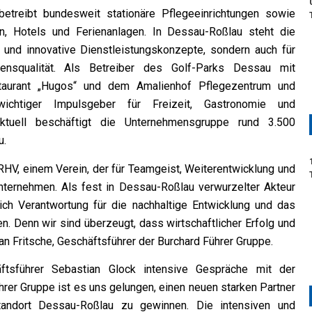
treibt bundesweit stationäre Pflegeeinrichtungen sowie
n, Hotels und Ferienanlagen. In Dessau-Roßlau steht die
 und innovative Dienstleistungskonzepte, sondern auch für
ensqualität. Als Betreiber des Golf-Parks Dessau mit
taurant „Hugos“ und dem Amalienhof Pflegezentrum und
chtiger Impulsgeber für Freizeit, Gastronomie und
Aktuell beschäftigt die Unternehmensgruppe rund 3.500
u.
RHV, einem Verein, der für Teamgeist, Weiterentwicklung und
ternehmen. Als fest in Dessau-Roßlau verwurzelter Akteur
ich Verantwortung für die nachhaltige Entwicklung und das
n. Denn wir sind überzeugt, dass wirtschaftlicher Erfolg und
n Fritsche, Geschäftsführer der Burchard Führer Gruppe.
tsführer Sebastian Glock intensive Gespräche mit der
hrer Gruppe ist es uns gelungen, einen neuen starken Partner
tandort Dessau-Roßlau zu gewinnen. Die intensiven und