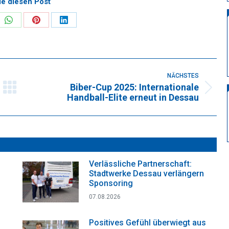
ie diesen Post
re
Share
Share
Share
on
on
on
k
WhatsApp
Pinterest
LinkedIn
NÄCHSTES
Biber-Cup 2025: Internationale
Nächster
Handball-Elite erneut in Dessau
Beitrag:
Verlässliche Partnerschaft:
Stadtwerke Dessau verlängern
Sponsoring
07.08.2026
Positives Gefühl überwiegt aus