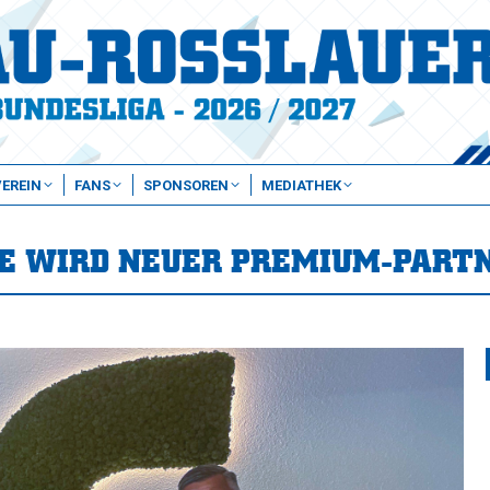
VEREIN
FANS
SPONSOREN
MEDIATHEK
E WIRD NEUER PREMIUM-PART