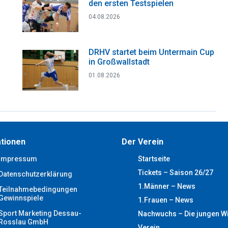
den ersten Testspielen
04.08.2026
DRHV startet beim Untermain Cup
in Großwallstadt
01.08.2026
tionen
Der Verein
Impressum
Startseite
Tickets – Saison 26/27
Datenschutzerklärung
1.Männer – News
Teilnahmebedingungen
Gewinnspiele
1.Frauen – News
Sport Marketing Dessau-
Nachwuchs – Die jungen W
Rosslau GmbH
Verein