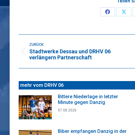
Teilen S
Share
Sha
on
on
Faceboo
X
Kommentarnavigation
ZURÜCK
Stadtwerke Dessau und DRHV 06
Vorheriger
verlängern Partnerschaft
Beitrag:
mehr vom DRHV 06
Bittere Niederlage in letzter
Minute gegen Danzig
07.08.2026
Biber empfangen Danzig in der