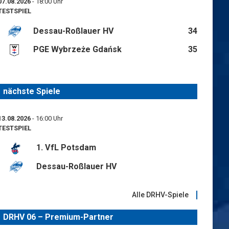
07.08.2026
- 18:00 Uhr
TESTSPIEL
Dessau-Roßlauer HV
34
PGE Wybrzeże Gdańsk
35
nächste Spiele
13.08.2026
- 16:00 Uhr
TESTSPIEL
1. VfL Potsdam
Dessau-Roßlauer HV
Alle DRHV-Spiele
DRHV 06 – Premium-Partner