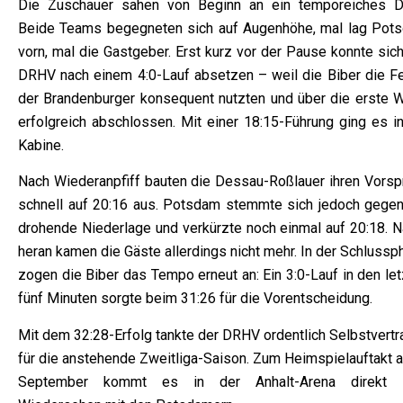
Die Zuschauer sahen von Beginn an ein temporeiches Du
Beide Teams begegneten sich auf Augenhöhe, mal lag Pot
vorn, mal die Gastgeber. Erst kurz vor der Pause konnte sic
DRHV nach einem 4:0-Lauf absetzen – weil die Biber die Fe
der Brandenburger konsequent nutzten und über die erste W
erfolgreich abschlossen. Mit einer 18:15-Führung ging es in
Kabine.
Nach Wiederanpfiff bauten die Dessau-Roßlauer ihren Vorsp
schnell auf 20:16 aus. Potsdam stemmte sich jedoch gegen
drohende Niederlage und verkürzte noch einmal auf 20:18. N
heran kamen die Gäste allerdings nicht mehr. In der Schluss
zogen die Biber das Tempo erneut an: Ein 3:0-Lauf in den le
fünf Minuten sorgte beim 31:26 für die Vorentscheidung.
Mit dem 32:28-Erfolg tankte der DRHV ordentlich Selbstvertr
für die anstehende Zweitliga-Saison. Zum Heimspielauftakt a
September kommt es in der Anhalt-Arena direkt