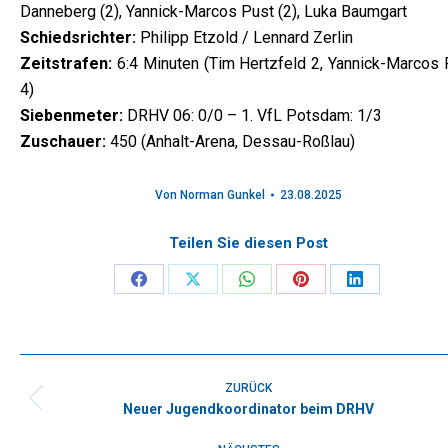
Danneberg (2), Yannick-Marcos Pust (2), Luka Baumgart
Schiedsrichter:
Philipp Etzold / Lennard Zerlin
Zeitstrafen:
6:4 Minuten (Tim Hertzfeld 2, Yannick-Marcos 
4)
Siebenmeter:
DRHV 06: 0/0 – 1. VfL Potsdam: 1/3
Zuschauer:
450 (Anhalt-Arena, Dessau-Roßlau)
Von
Norman Gunkel
23.08.2025
Teilen Sie diesen Post
Share
Share
Share
Share
Share
on
on
on
on
on
Facebook
X
WhatsApp
Pinterest
LinkedIn
Kommentarnavigation
ZURÜCK
Neuer Jugendkoordinator beim DRHV
Vorheriger
Beitrag: