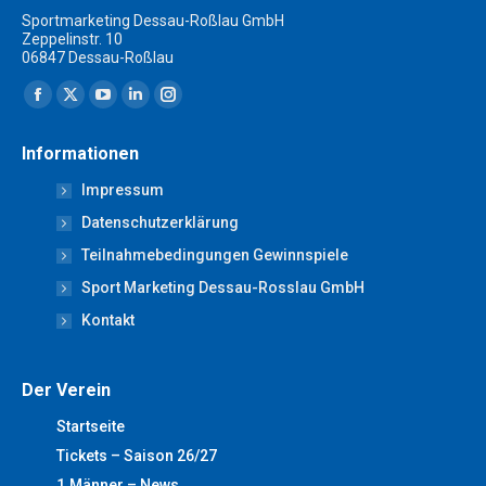
Sportmarketing Dessau-Roßlau GmbH
Zeppelinstr. 10
06847 Dessau-Roßlau
Finden Sie uns auf:
Facebook
X
YouTube
Linkedin
Instagram
page
page
page
page
page
Informationen
opens
opens
opens
opens
opens
Impressum
in
in
in
in
in
new
new
new
new
new
Datenschutzerklärung
window
window
window
window
window
Teilnahmebedingungen Gewinnspiele
Sport Marketing Dessau-Rosslau GmbH
Kontakt
Der Verein
Startseite
Tickets – Saison 26/27
1.Männer – News