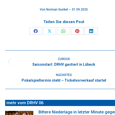
Von
Norman Gunkel
01.09.2025
Teilen Sie diesen Post
Share
Share
Share
Share
Share
on
on
on
on
on
Facebook
X
WhatsApp
Pinterest
LinkedIn
Kommentarnavigation
ZURÜCK
Saisonstart: DRHV gastiert in Lübeck
Vorheriger
Beitrag:
NÄCHSTES
Pokalspieltermin steht – Ticketvorverkauf startet
Nächster
Beitrag:
mehr vom DRHV 06
Bittere Niederlage in letzter Minute gege