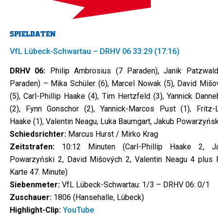
SPIELDATEN
VfL Lübeck-Schwartau – DRHV 06 33:29 (17:16)
DRHV 06:
Philip Ambrosius (7 Paraden), Janik Patzwald
Paraden) – Mika Schüler (6), Marcel Nowak (5), David Mišo
(5), Carl-Phillip Haake (4), Tim Hertzfeld (3), Yannick Dann
(2), Fynn Gonschor (2), Yannick-Marcos Pust (1), Fritz-
Haake (1), Valentin Neagu, Luka Baumgart, Jakub Powarzyńsk
Schiedsrichter:
Marcus Hurst / Mirko Krag
Zeitstrafen:
10:12 Minuten (Carl-Phillip Haake 2, J
Powarzyński 2, David Mišových 2, Valentin Neagu 4 plus 
Karte 47. Minute)
Siebenmeter:
VfL Lübeck-Schwartau: 1/3 – DRHV 06: 0/1
Zuschauer:
1806 (Hansehalle, Lübeck)
Highlight-Clip:
YouTube