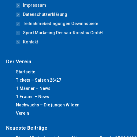
Impressum
in
in
in
in
in
new
new
new
new
new
Datenschutzerklärung
window
window
window
window
window
Teilnahmebedingungen Gewinnspiele
Sport Marketing Dessau-Rosslau GmbH
Kontakt
Der Verein
Startseite
Tickets – Saison 26/27
1.Männer – News
1.Frauen – News
Nachwuchs – Die jungen Wilden
Verein
Neueste Beiträge