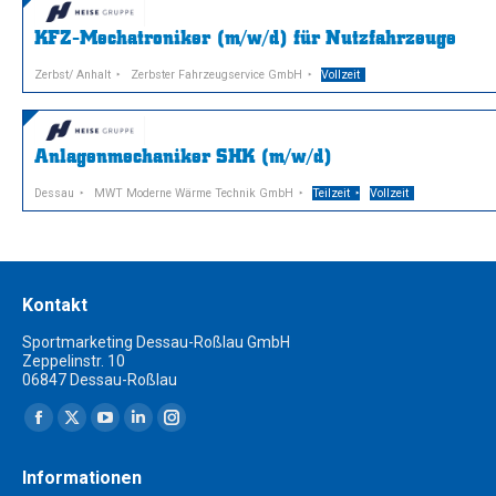
KFZ-Mechatroniker (m/w/d) für Nutzfahrzeuge
Zerbst/ Anhalt
Zerbster Fahrzeugservice GmbH
Vollzeit
Anlagenmechaniker SHK (m/w/d)
Dessau
MWT Moderne Wärme Technik GmbH
Teilzeit
Vollzeit
Kontakt
Sportmarketing Dessau-Roßlau GmbH
Zeppelinstr. 10
06847 Dessau-Roßlau
Finden Sie uns auf:
Facebook
X
YouTube
Linkedin
Instagram
page
page
page
page
page
Informationen
opens
opens
opens
opens
opens