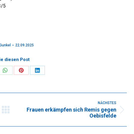
3/5
Gunkel
22.09.2025
ie diesen Post
re
Share
Share
Share
on
on
on
k
WhatsApp
Pinterest
LinkedIn
NÄCHSTES
Frauen erkämpfen sich Remis gegen
Nächster
Oebisfelde
Beitrag: