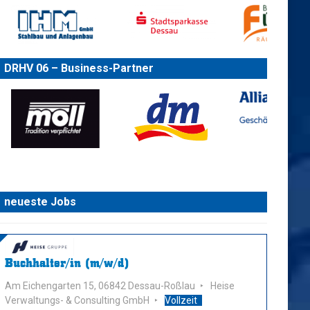
DRHV 06 – Business-Partner
neueste Jobs
Buchhalter/in (m/w/d)
Am Eichengarten 15, 06842 Dessau-Roßlau
Heise
Verwaltungs- & Consulting GmbH
Vollzeit