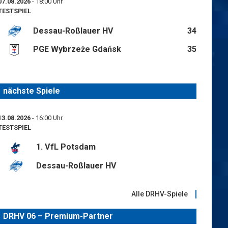
07.08.2026
- 18:00 Uhr
TESTSPIEL
Dessau-Roßlauer HV
34
PGE Wybrzeże Gdańsk
35
nächste Spiele
13.08.2026
- 16:00 Uhr
TESTSPIEL
1. VfL Potsdam
Dessau-Roßlauer HV
Alle DRHV-Spiele
DRHV 06 – Premium-Partner