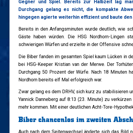
Gegner und Spiel. Bereits zur Halbzeit lag ma
Durchgang gelang es nicht, die kompakte Abwe
hingegen agierte weiterhin effizient und baute den
Bereits in den Anfangsminuten wurde deutlich, wie sc
Gäste haben würden. Die HSG Nordhorn-Lingen s
schwierigen Würfen und erzielte in der Offensive schnel
Die Biber fanden im gesamten Spiel kaum Lücken in d
bei HSG-Keeper Kristian van der Merwe. Der Torhüter
Durchgang 50 Prozent der Würfe. Nach 18 Minuten hat
Nordhorn bereits elf Mal erfolgreich war.
Zwar gelang es dem DRHV, sich kurz zu stabilisieren
Yannick Danneberg auf 8:13 (23. Minute) zu verkürze
mehr kommen. Mit einer deutlichen Acht-Tore-Hypothek (
Biber chancenlos im zweiten Absch
Auch nach dem Seitenwechsel änderte sich das Bild n