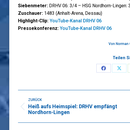
Siebenmeter:
DRHV 06: 3/4 – HSG Nordhorn-Lingen: 
Zuschauer:
1483 (Anhalt-Arena, Dessau)
Highlight-Clip:
YouTube-Kanal DRHV 06
Pressekonferenz:
YouTube-Kanal DRHV 06
Von
Norman 
Teilen S
Share
Sha
on
on
Faceboo
X
Kommentarnavigation
ZURÜCK
Heiß aufs Heimspiel: DRHV empfängt
Vorheriger
Nordhorn-Lingen
Beitrag: