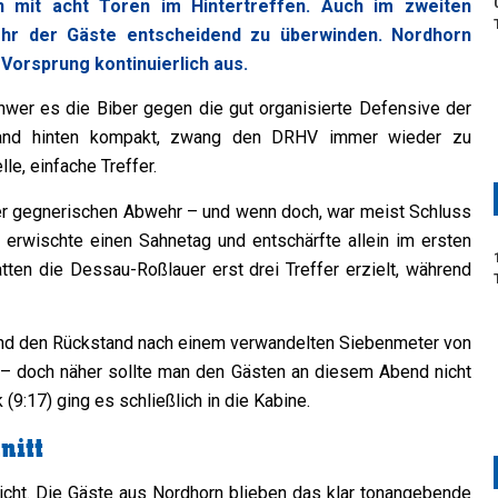
n mit acht Toren im Hintertreffen. Auch im zweiten
hr der Gäste entscheidend zu überwinden. Nordhorn
 Vorsprung kontinuierlich aus.
hwer es die Biber gegen die gut organisierte Defensive der
tand hinten kompakt, zwang den DRHV immer wieder zu
le, einfache Treffer.
er gegnerischen Abwehr – und wenn doch, war meist Schluss
 erwischte einen Sahnetag und entschärfte allein im ersten
ten die Dessau-Roßlauer erst drei Treffer erzielt, während
 und den Rückstand nach einem verwandelten Siebenmeter von
n – doch näher sollte man den Gästen an diesem Abend nicht
9:17) ging es schließlich in die Kabine.
nitt
icht. Die Gäste aus Nordhorn blieben das klar tonangebende