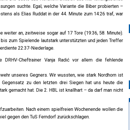
ungen suchte. Egal, welche Variante die Biber probierten –
stens als Elias Ruddat in der 44. Minute zum 14:26 traf, war
weiter an, zeitweise sogar auf 17 Tore (19:36, 58. Minute).
bis zum Spielende lautstark unterstützten und jeden Treffer
verdiente 22:37-Niederlage.
e DRHV-Cheftrainer Vanja Radić vor allem die fehlende
wehr unseres Gegners. Wir wussten, wie stark Nordhorn ist
 Gegensatz zu den letzten drei Siegen hat uns heute die
rk gemacht hat. Die 2. HBL ist knallhart – da darf man nicht
 aufzuarbeiten. Nach einem spielfreien Wochenende wollen die
piel gegen den TuS Ferndorf zurückschlagen.