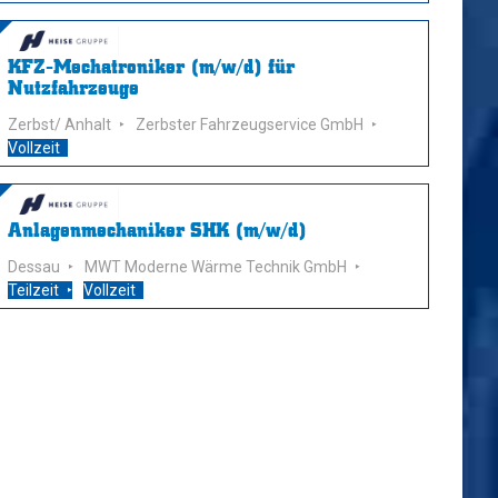
KFZ-Mechatroniker (m/w/d) für
Nutzfahrzeuge
Zerbst/ Anhalt
Zerbster Fahrzeugservice GmbH
Vollzeit
Anlagenmechaniker SHK (m/w/d)
Dessau
MWT Moderne Wärme Technik GmbH
Teilzeit
Vollzeit