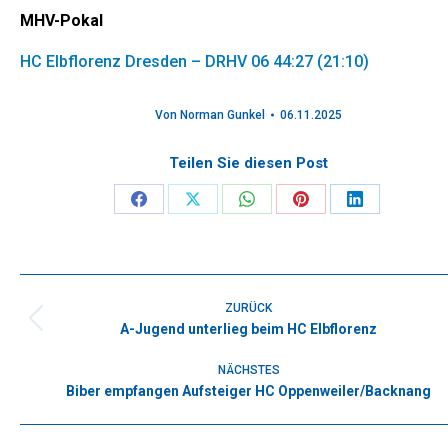
MHV-Pokal
HC Elbflorenz Dresden – DRHV 06 44:27 (21:10)
Von
Norman Gunkel
06.11.2025
Teilen Sie diesen Post
Share
Share
Share
Share
Share
on
on
on
on
on
Facebook
X
WhatsApp
Pinterest
LinkedIn
Kommentarnavigation
ZURÜCK
A-Jugend unterlieg beim HC Elbflorenz
Vorheriger
Beitrag:
NÄCHSTES
Biber empfangen Aufsteiger HC Oppenweiler/Backnang
Nächster
Beitrag: