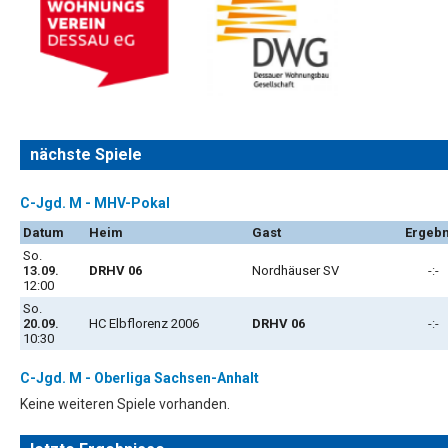
nächste Spiele
C-Jgd. M - MHV-Pokal
Datum
Heim
Gast
Ergebn
So.
13.09.
DRHV 06
Nordhäuser SV
-:-
12:00
So.
20.09.
HC Elbflorenz 2006
DRHV 06
-:-
10:30
C-Jgd. M - Oberliga Sachsen-Anhalt
Keine weiteren Spiele vorhanden.