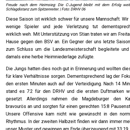
Freude nach dem Heimsieg: Die C-Jugend bleibt mit dem Erfolg weit
Schlagdistanz zum Spitzenreiter. | Foto: DRHV 06
Diese Saison ist wirklich schwer für unsere Mannschaft. Wir
wenige Spieler und jede Verletzung tut dementsprec
wirklich weh. Mit Unterstützung von Stian traten wir am Freit
Hause gegen den BSV an. Ein Gegner der uns letzte Saison
zum Schluss um die Landesmeisterschaft begleitete und
damals eine herbe Heimniederlage zufügte.
Die Jungs hatten dies noch gut in Erinnerung und wollten di
für klare Verhältnisse sorgen. Dementsprechend lag der Foku
den ersten Minuten auch auf der Verteidigung. Nach 14 Min
stand es 7:2 für den DRHV und die ersten Duftmarken w
gesetzt. Allerdings nahmen die Magdeburger den K
bravourös an und sorgten für einen gerechten 15:8 Pausenst
Unsere Offensive kam nicht wie gewünscht in den norm
Rhythmus. In der zweiten Halbzeit finden wir dann immer meh
unser Muster und gewinnen am Ende überzeugend mit 33:19.