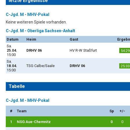
letzte Ergebnisse
C-Jgd. M - MHV-Pokal
Keine weiteren Spiele vorhanden.
C-Jgd. M - Oberliga Sachsen-Anhalt
Datum
Heim
Gast
Ergebn
Sa.
25.04.
DRHV 06
HV R-W Staßfurt
54:29
15:00
Sa.
18.04.
TSG Calbe/Saale
DRHV 06
25:33
15:00
Tabelle
C-Jgd. M - MHV-Pokal
#
Team
Sp
+/-
1
NSG Aue-Chemnitz
0
0