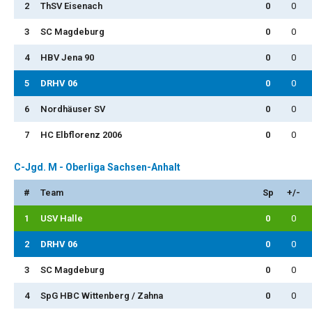
2
ThSV Eisenach
0
0
3
SC Magdeburg
0
0
4
HBV Jena 90
0
0
5
DRHV 06
0
0
6
Nordhäuser SV
0
0
7
HC Elbflorenz 2006
0
0
C-Jgd. M - Oberliga Sachsen-Anhalt
#
Team
Sp
+/-
1
USV Halle
0
0
2
DRHV 06
0
0
3
SC Magdeburg
0
0
4
SpG HBC Wittenberg / Zahna
0
0