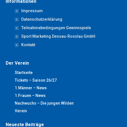
Informationen
opens
opens
opens
opens
opens
Impressum
in
in
in
in
in
new
new
new
new
new
Datenschutzerklärung
window
window
window
window
window
Teilnahmebedingungen Gewinnspiele
Sport Marketing Dessau-Rosslau GmbH
Kontakt
Der Verein
Startseite
Tickets – Saison 26/27
1.Männer – News
1.Frauen – News
Nachwuchs – Die jungen Wilden
Verein
Neueste Beiträge