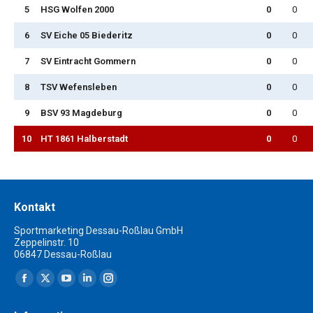
5
HSG Wolfen 2000
0
0
6
SV Eiche 05 Biederitz
0
0
7
SV Eintracht Gommern
0
0
8
TSV Wefensleben
0
0
9
BSV 93 Magdeburg
0
0
10
HT 1861 Halberstadt
0
0
Kontakt
Sportmarketing Dessau-Roßlau GmbH
Zeppelinstr. 10
06847 Dessau-Roßlau
Finden Sie uns auf:
Facebook
X
YouTube
Linkedin
Instagram
page
page
page
page
page