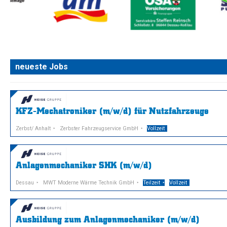
neueste Jobs
KFZ-Mechatroniker (m/w/d) für Nutzfahrzeuge
Zerbst/ Anhalt
Zerbster Fahrzeugservice GmbH
Vollzeit
Anlagenmechaniker SHK (m/w/d)
Dessau
MWT Moderne Wärme Technik GmbH
Teilzeit
Vollzeit
Ausbildung zum Anlagenmechaniker (m/w/d)