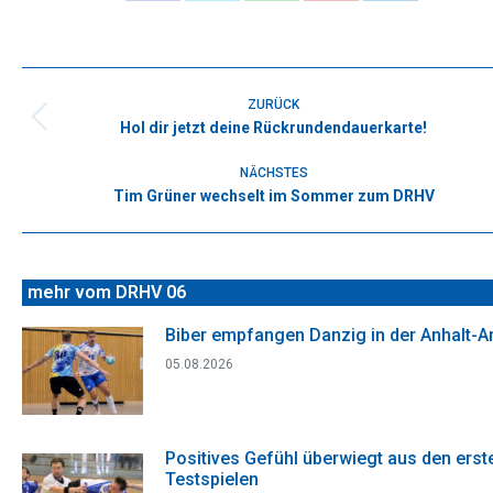
Share
Share
Share
Share
Share
on
on
on
on
on
Facebook
X
WhatsApp
Pinterest
LinkedIn
Kommentarnavigation
ZURÜCK
Hol dir jetzt deine Rückrundendauerkarte!
Vorheriger
Beitrag:
NÄCHSTES
Tim Grüner wechselt im Sommer zum DRHV
Nächster
Beitrag:
mehr vom DRHV 06
Biber empfangen Danzig in der Anhalt-A
05.08.2026
Positives Gefühl überwiegt aus den erst
Testspielen