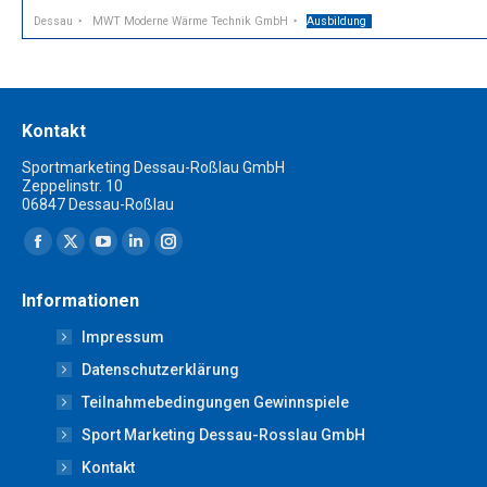
Dessau
MWT Moderne Wärme Technik GmbH
Ausbildung
Kontakt
Sportmarketing Dessau-Roßlau GmbH
Zeppelinstr. 10
06847 Dessau-Roßlau
Finden Sie uns auf:
Facebook
X
YouTube
Linkedin
Instagram
page
page
page
page
page
Informationen
opens
opens
opens
opens
opens
Impressum
in
in
in
in
in
new
new
new
new
new
Datenschutzerklärung
window
window
window
window
window
Teilnahmebedingungen Gewinnspiele
Sport Marketing Dessau-Rosslau GmbH
Kontakt