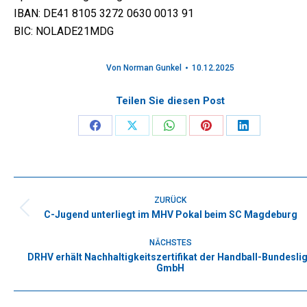
IBAN: DE41 8105 3272 0630 0013 91
BIC: NOLADE21MDG
Von
Norman Gunkel
10.12.2025
Teilen Sie diesen Post
Share
Share
Share
Share
Share
on
on
on
on
on
Facebook
X
WhatsApp
Pinterest
LinkedIn
Kommentarnavigation
ZURÜCK
C-Jugend unterliegt im MHV Pokal beim SC Magdeburg
Vorheriger
Beitrag:
NÄCHSTES
DRHV erhält Nachhaltigkeitszertifikat der Handball-Bundesli
Nächster
GmbH
Beitrag: