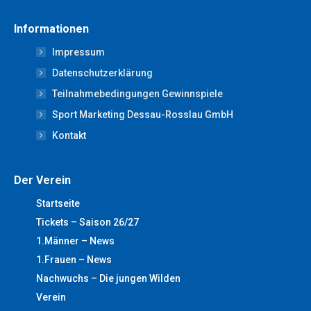
page
page
page
page
page
Informationen
opens
opens
opens
opens
opens
Impressum
in
in
in
in
in
new
new
new
new
new
Datenschutzerklärung
window
window
window
window
window
Teilnahmebedingungen Gewinnspiele
Sport Marketing Dessau-Rosslau GmbH
Kontakt
Der Verein
Startseite
Tickets – Saison 26/27
1.Männer – News
1.Frauen – News
Nachwuchs – Die jungen Wilden
Verein