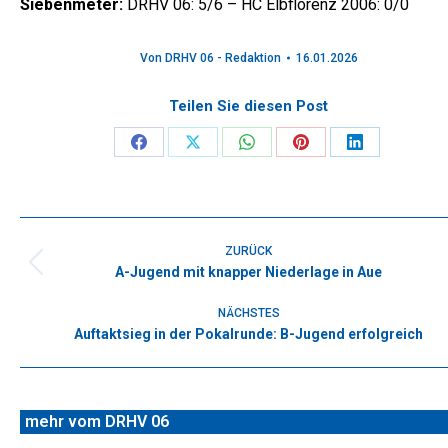
Siebenmeter:
DRHV 06: 5/6 – HC Elbflorenz 2006: 0/0
Von
DRHV 06 - Redaktion
16.01.2026
Teilen Sie diesen Post
Share
Share
Share
Share
Share
on
on
on
on
on
Facebook
X
WhatsApp
Pinterest
LinkedIn
Kommentarnavigation
ZURÜCK
A-Jugend mit knapper Niederlage in Aue
Vorheriger
Beitrag:
NÄCHSTES
Auftaktsieg in der Pokalrunde: B-Jugend erfolgreich
Nächster
Beitrag:
mehr vom DRHV 06