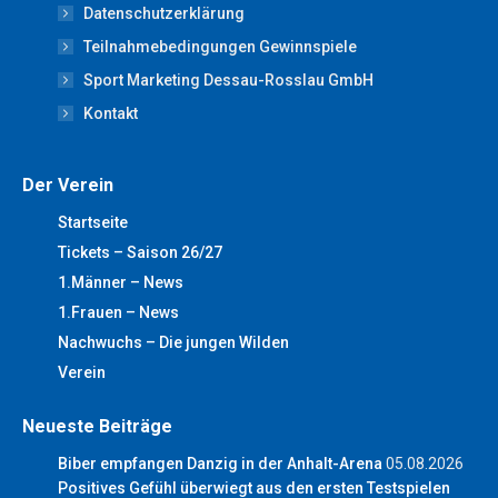
new
new
new
new
new
Datenschutzerklärung
window
window
window
window
window
Teilnahmebedingungen Gewinnspiele
Sport Marketing Dessau-Rosslau GmbH
Kontakt
Der Verein
Startseite
Tickets – Saison 26/27
1.Männer – News
1.Frauen – News
Nachwuchs – Die jungen Wilden
Verein
Neueste Beiträge
Biber empfangen Danzig in der Anhalt-Arena
05.08.2026
Positives Gefühl überwiegt aus den ersten Testspielen