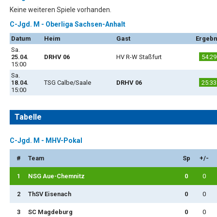
Keine weiteren Spiele vorhanden.
C-Jgd. M - Oberliga Sachsen-Anhalt
Datum
Heim
Gast
Ergebn
Sa.
25.04.
DRHV 06
HV R-W Staßfurt
54:29
15:00
Sa.
18.04.
TSG Calbe/Saale
DRHV 06
25:33
15:00
Tabelle
C-Jgd. M - MHV-Pokal
#
Team
Sp
+/-
1
NSG Aue-Chemnitz
0
0
2
ThSV Eisenach
0
0
3
SC Magdeburg
0
0