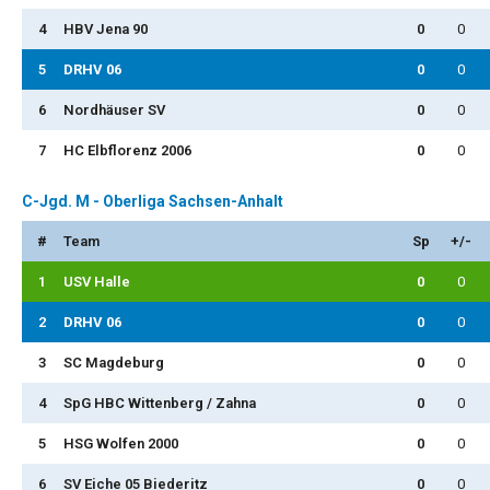
4
HBV Jena 90
0
0
5
DRHV 06
0
0
6
Nordhäuser SV
0
0
7
HC Elbflorenz 2006
0
0
C-Jgd. M - Oberliga Sachsen-Anhalt
#
Team
Sp
+/-
1
USV Halle
0
0
2
DRHV 06
0
0
3
SC Magdeburg
0
0
4
SpG HBC Wittenberg / Zahna
0
0
5
HSG Wolfen 2000
0
0
6
SV Eiche 05 Biederitz
0
0