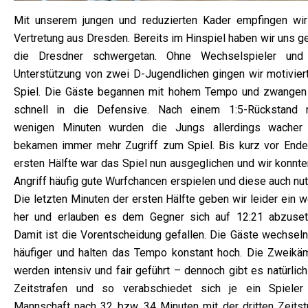
Mit unserem jungen und reduzierten Kader empfingen wir
Vertretung aus Dresden. Bereits im Hinspiel haben wir uns g
die Dresdner schwergetan. Ohne Wechselspieler und
Unterstützung von zwei D-Jugendlichen gingen wir motiviert
Spiel. Die Gäste begannen mit hohem Tempo und zwangen
schnell in die Defensive. Nach einem 1:5-Rückstand 
wenigen Minuten wurden die Jungs allerdings wacher
bekamen immer mehr Zugriff zum Spiel. Bis kurz vor Ende
ersten Hälfte war das Spiel nun ausgeglichen und wir konnte
Angriff häufig gute Wurfchancen erspielen und diese auch nu
Die letzten Minuten der ersten Hälfte geben wir leider ein 
her und erlauben es dem Gegner sich auf 12:21 abzuset
Damit ist die Vorentscheidung gefallen. Die Gäste wechseln
häufiger und halten das Tempo konstant hoch. Die Zweikä
werden intensiv und fair geführt – dennoch gibt es natürlic
Zeitstrafen und so verabschiedet sich je ein Spieler
Mannschaft nach 32 bzw. 34 Minuten mit der dritten Zeitstr