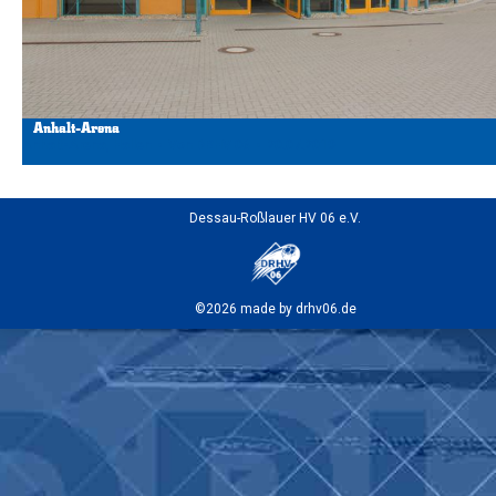
Anhalt-Arena
Anhalt-Arena
,
Hallen
Von
DRHV 06
20.07.2019
Dessau-Roßlauer HV 06 e.V.
©2026 made by drhv06.de