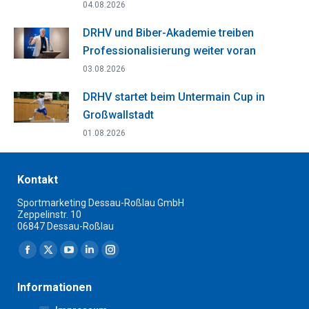
04.08.2026
DRHV und Biber-Akademie treiben
Professionalisierung weiter voran
03.08.2026
DRHV startet beim Untermain Cup in
Großwallstadt
01.08.2026
Kontakt
Sportmarketing Dessau-Roßlau GmbH
Zeppelinstr. 10
06847 Dessau-Roßlau
Finden Sie uns auf:
Facebook
X
YouTube
Linkedin
Instagram
page
page
page
page
page
Informationen
opens
opens
opens
opens
opens