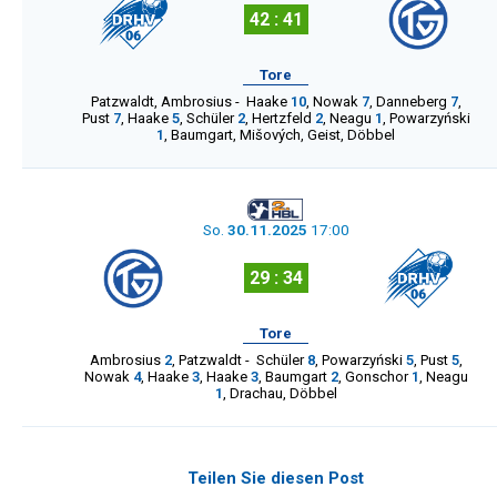
42 : 41
Tore
Patzwaldt
,
Ambrosius
-
Haake
10
,
Nowak
7
,
Danneberg
7
,
Pust
7
,
Haake
5
,
Schüler
2
,
Hertzfeld
2
,
Neagu
1
,
Powarzyński
1
,
Baumgart
,
Mišových
,
Geist
,
Döbbel
So.
30.11.2025
17:00
29 : 34
Tore
Ambrosius
2
,
Patzwaldt
-
Schüler
8
,
Powarzyński
5
,
Pust
5
,
Nowak
4
,
Haake
3
,
Haake
3
,
Baumgart
2
,
Gonschor
1
,
Neagu
1
,
Drachau
,
Döbbel
Teilen Sie diesen Post