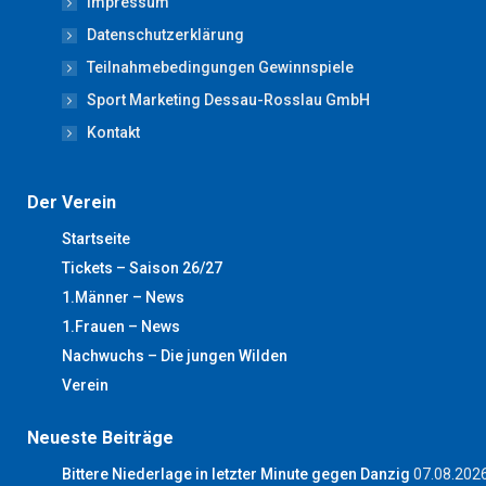
Impressum
in
in
in
in
in
new
new
new
new
new
Datenschutzerklärung
window
window
window
window
window
Teilnahmebedingungen Gewinnspiele
Sport Marketing Dessau-Rosslau GmbH
Kontakt
Der Verein
Startseite
Tickets – Saison 26/27
1.Männer – News
1.Frauen – News
Nachwuchs – Die jungen Wilden
Verein
Neueste Beiträge
Bittere Niederlage in letzter Minute gegen Danzig
07.08.202