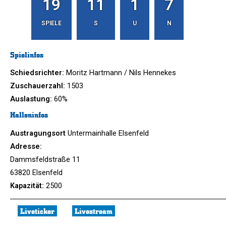
19
11
1
7
SPIELE
S
U
N
Spielinfos
Schiedsrichter:
Moritz Hartmann / Nils Hennekes
Zuschauerzahl:
1503
Auslastung:
60%
Halleninfos
Austragungsort
Untermainhalle Elsenfeld
Adresse:
Dammsfeldstraße 11
63820 Elsenfeld
Kapazität:
2500
Liveticker
Livestream