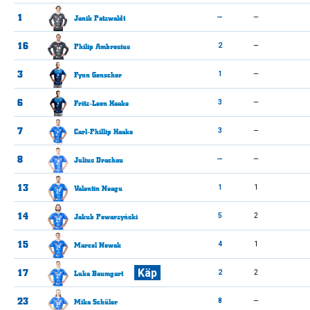
1
Janik
Patzwaldt
—
—
16
Philip
Ambrosius
2
—
3
Fynn
Gonschor
1
—
6
Fritz-Leon
Haake
3
—
7
Carl-Phillip
Haake
3
—
8
Julius
Drachau
—
—
13
Valentin
Neagu
1
1
14
Jakub
Powarzyński
5
2
15
Marcel
Nowak
4
1
17
Käp
Luka
Baumgart
2
2
23
Mika
Schüler
8
—