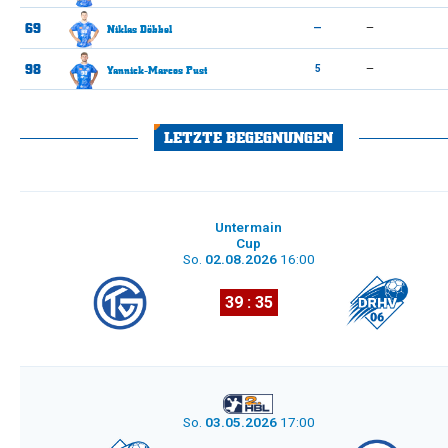
69
Niklas
Döbbel
—
—
98
Yannick-Marcos
Pust
5
—
LETZTE BEGEGNUNGEN
Untermain
Cup
So.
02.08.2026
16:00
39 : 35
So.
03.05.2026
17:00