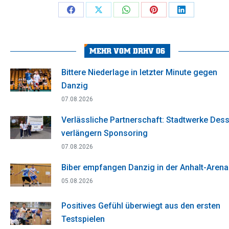
Share
Share
Share
Share
Share
on
on
on
on
on
Facebook
X
WhatsApp
Pinterest
LinkedIn
MEHR VOM DRHV 06
Bittere Niederlage in letzter Minute gegen
Danzig
07.08.2026
Verlässliche Partnerschaft: Stadtwerke Des
verlängern Sponsoring
07.08.2026
Biber empfangen Danzig in der Anhalt-Arena
05.08.2026
Positives Gefühl überwiegt aus den ersten
Testspielen