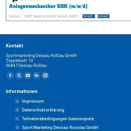
Anlagenmechaniker SHK (m/w/d)
Dessau
MWT Moderne Wärme Technik GmbH
Teilzeit
Vollzeit
Kontakt
Sportmarketing Dessau-Roßlau GmbH
Zeppelinstr. 10
06847 Dessau-Roßlau
Finden Sie uns auf:
Facebook
X
YouTube
Linkedin
Instagram
page
page
page
page
page
Informationen
opens
opens
opens
opens
opens
Impressum
in
in
in
in
in
new
new
new
new
new
Datenschutzerklärung
window
window
window
window
window
Teilnahmebedingungen Gewinnspiele
Sport Marketing Dessau-Rosslau GmbH