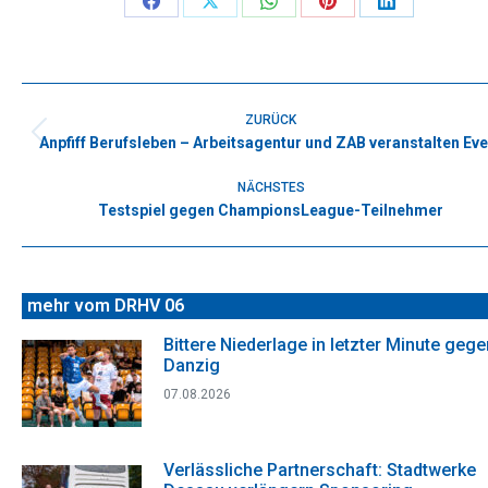
Share
Share
Share
Share
Share
on
on
on
on
on
Facebook
X
WhatsApp
Pinterest
LinkedIn
Kommentarnavigation
ZURÜCK
Anpfiff Berufsleben – Arbeitsagentur und ZAB veranstalten Eve
Vorheriger
Beitrag:
NÄCHSTES
Testspiel gegen ChampionsLeague-Teilnehmer
Nächster
Beitrag:
mehr vom DRHV 06
Bittere Niederlage in letzter Minute gege
Danzig
07.08.2026
Verlässliche Partnerschaft: Stadtwerke