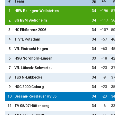
#
Team
Sp
+/-
P
1
HBW Balingen-Weilstetten
34
+196
57
2
SG BBM Bietigheim
34
+117
56
3
HC Elbflorenz 2006
34
+107
50
4
1. VfL Potsdam
34
+57
46
5
VfL Eintracht Hagen
34
+63
45
6
HSG Nordhorn-Lingen
33
+18
42
7
VfL Lübeck-Schwartau
34
+23
37
8
TuS N-Lübbecke
34
-9
37
9
HSC 2000 Coburg
34
+23
35
10
Dessau-Rosslauer HV 06
34
-20
34
11
TV 05/07 Hüttenberg
34
-6
33