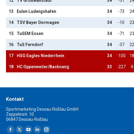
12
TV Großwallstadt
34
-51
24
13
Eulen Ludwigshafen
34
-73
24
14
TSV Bayer Dormagen
34
-10
23
15
TuSEM Essen
34
-71
23
16
TuS Ferndorf
34
-37
22
17
HSG Eagles Niederrhein
34
-100
18
18
HC Oppenweiler/Backnang
33
-227
4
Kontakt
Sportmarketing Dessau-Roßlau GmbH
Zeppelinstr. 10
06847 Dessau-Roßlau
Finden Sie uns auf:
Facebook
X
YouTube
Linkedin
Instagram