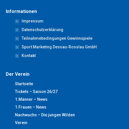
page
page
page
page
page
Informationen
opens
opens
opens
opens
opens
Impressum
in
in
in
in
in
new
new
new
new
new
Datenschutzerklärung
window
window
window
window
window
Teilnahmebedingungen Gewinnspiele
Sport Marketing Dessau-Rosslau GmbH
Kontakt
Der Verein
Startseite
Tickets – Saison 26/27
1.Männer – News
1.Frauen – News
Nachwuchs – Die jungen Wilden
Verein