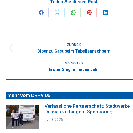
Teilen Sie diesen Post
Share
Share
Share
Share
Share
on
on
on
on
on
Facebook
X
WhatsApp
Pinterest
LinkedIn
Kommentarnavigation
ZURÜCK
Biber zu Gast beim Tabellennachbarn
Vorheriger
Beitrag:
NÄCHSTES
Erster Sieg im neuen Jahr
Nächster
Beitrag:
mehr vom DRHV 06
Verlässliche Partnerschaft: Stadtwerke
Dessau verlängern Sponsoring
07.08.2026