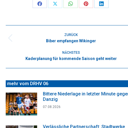
Share
Share
Share
Share
Share
on
on
on
on
on
Facebook
X
WhatsApp
Pinterest
LinkedIn
Kommentarnavigation
ZURÜCK
Biber empfangen Wikinger
Vorheriger
Beitrag:
NÄCHSTES
Kaderplanung für kommende Saison geht weiter
Nächster
Beitrag:
mehr vom DRHV 06
Bittere Niederlage in letzter Minute gege
Danzig
07.08.2026
Verlässliche Partnerschaft: Stadtwerke