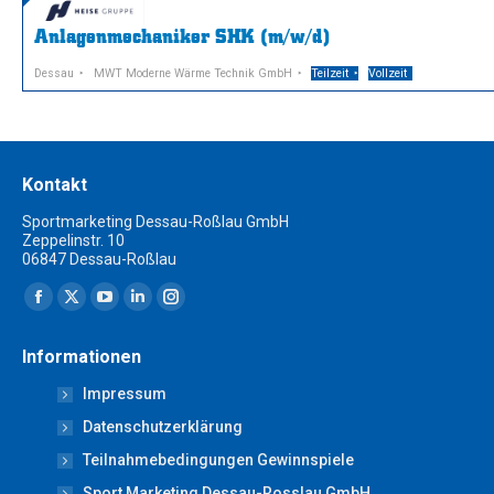
Anlagenmechaniker SHK (m/w/d)
Dessau
MWT Moderne Wärme Technik GmbH
Teilzeit
Vollzeit
Kontakt
Sportmarketing Dessau-Roßlau GmbH
Zeppelinstr. 10
06847 Dessau-Roßlau
Finden Sie uns auf:
Facebook
X
YouTube
Linkedin
Instagram
page
page
page
page
page
Informationen
opens
opens
opens
opens
opens
Impressum
in
in
in
in
in
new
new
new
new
new
Datenschutzerklärung
window
window
window
window
window
Teilnahmebedingungen Gewinnspiele
Sport Marketing Dessau-Rosslau GmbH