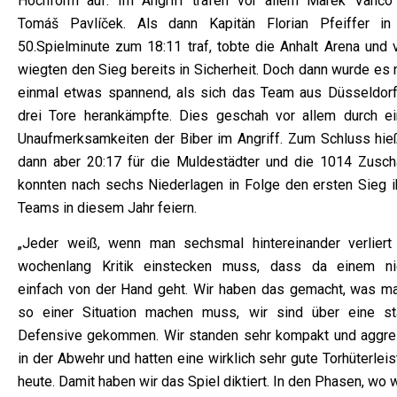
Hochform auf. Im Angriff trafen vor allem Marek Vančo
Tomáš Pavlíček. Als dann Kapitän Florian Pfeiffer in
50.Spielminute zum 18:11 traf, tobte die Anhalt Arena und v
wiegten den Sieg bereits in Sicherheit. Doch dann wurde es 
einmal etwas spannend, als sich das Team aus Düsseldorf
drei Tore herankämpfte. Dies geschah vor allem durch ei
Unaufmerksamkeiten der Biber im Angriff. Zum Schluss hie
dann aber 20:17 für die Muldestädter und die 1014 Zusch
konnten nach sechs Niederlagen in Folge den ersten Sieg i
Teams in diesem Jahr feiern.
„Jeder weiß, wenn man sechsmal hintereinander verliert
wochenlang Kritik einstecken muss, dass da einem ni
einfach von der Hand geht. Wir haben das gemacht, was ma
so einer Situation machen muss, wir sind über eine st
Defensive gekommen. Wir standen sehr kompakt und aggre
in der Abwehr und hatten eine wirklich sehr gute Torhüterlei
heute. Damit haben wir das Spiel diktiert. In den Phasen, wo w