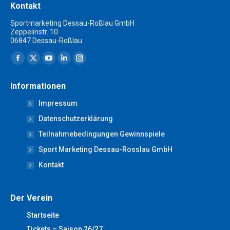
Kontakt
Sportmarketing Dessau-Roßlau GmbH
Zeppelinstr. 10
06847 Dessau-Roßlau
Finden Sie uns auf:
Facebook
X
YouTube
Linkedin
Instagram
page
page
page
page
page
Informationen
opens
opens
opens
opens
opens
Impressum
in
in
in
in
in
new
new
new
new
new
Datenschutzerklärung
window
window
window
window
window
Teilnahmebedingungen Gewinnspiele
Sport Marketing Dessau-Rosslau GmbH
Kontakt
Der Verein
Startseite
Tickets – Saison 26/27