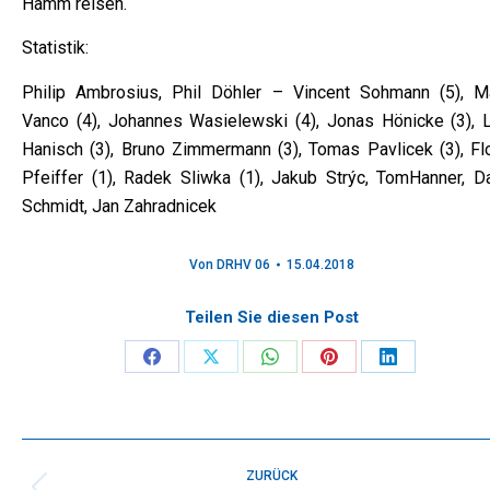
Hamm reisen.
Statistik:
Philip Ambrosius, Phil Döhler – Vincent Sohmann (5), M
Vanco (4), Johannes Wasielewski (4), Jonas Hönicke (3), L
Hanisch (3), Bruno Zimmermann (3), Tomas Pavlicek (3), Flo
Pfeiffer (1), Radek Sliwka (1), Jakub Strýc, TomHanner, Da
Schmidt, Jan Zahradnicek
Von
DRHV 06
15.04.2018
Teilen Sie diesen Post
Share
Share
Share
Share
Share
on
on
on
on
on
Facebook
X
WhatsApp
Pinterest
LinkedIn
Kommentarnavigation
ZURÜCK