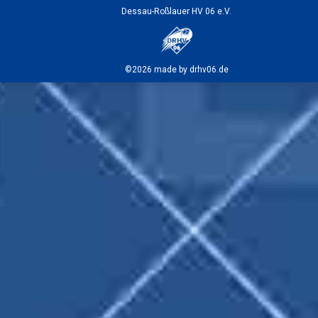
Dessau-Roßlauer HV 06 e.V.
©2026 made by drhv06.de