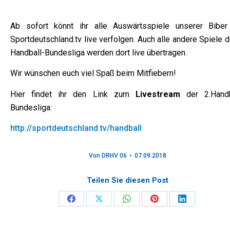
Ab sofort könnt ihr alle Auswärtsspiele unserer Biber
Sportdeutschland.tv live verfolgen. Auch alle andere Spiele d
Handball-Bundesliga werden dort live übertragen.
Wir wünschen euch viel Spaß beim Mitfiebern!
Hier findet ihr den Link zum
Livestream
der 2.Handb
Bundesliga:
http://sportdeutschland.tv/handball
Von
DRHV 06
07.09.2018
Teilen Sie diesen Post
Share
Share
Share
Share
Share
on
on
on
on
on