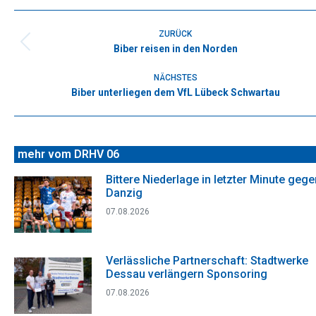
Facebook
X
WhatsApp
Pinterest
LinkedIn
Kommentarnavigation
ZURÜCK
Biber reisen in den Norden
Vorheriger
Beitrag:
NÄCHSTES
Biber unterliegen dem VfL Lübeck Schwartau
Nächster
Beitrag:
mehr vom DRHV 06
Bittere Niederlage in letzter Minute gege
Danzig
07.08.2026
Verlässliche Partnerschaft: Stadtwerke
Dessau verlängern Sponsoring
07.08.2026