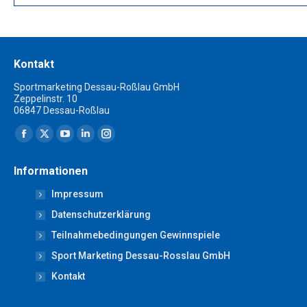
Kontakt
Sportmarketing Dessau-Roßlau GmbH
Zeppelinstr. 10
06847 Dessau-Roßlau
Finden Sie uns auf:
Facebook
X
YouTube
Linkedin
Instagram
page
page
page
page
page
Informationen
opens
opens
opens
opens
opens
Impressum
in
in
in
in
in
new
new
new
new
new
Datenschutzerklärung
window
window
window
window
window
Teilnahmebedingungen Gewinnspiele
Sport Marketing Dessau-Rosslau GmbH
Kontakt