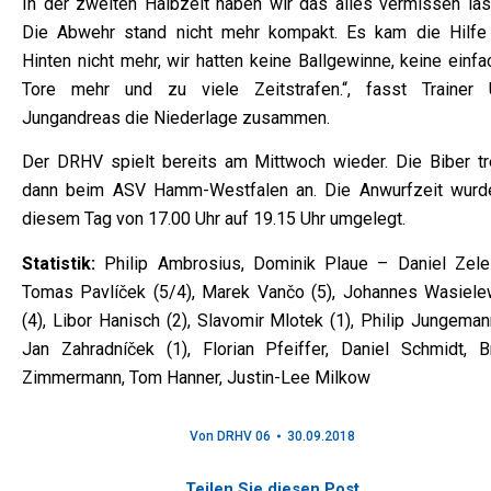
In der zweiten Halbzeit haben wir das alles vermissen las
Die Abwehr stand nicht mehr kompakt. Es kam die Hilfe
Hinten nicht mehr, wir hatten keine Ballgewinne, keine einf
Tore mehr und zu viele Zeitstrafen.“, fasst Trainer
Jungandreas die Niederlage zusammen.
Der DRHV spielt bereits am Mittwoch wieder. Die Biber tr
dann beim ASV Hamm-Westfalen an. Die Anwurfzeit wurd
diesem Tag von 17.00 Uhr auf 19.15 Uhr umgelegt.
Statistik:
Philip Ambrosius, Dominik Plaue – Daniel Zele 
Tomas Pavlíček (5/4), Marek Vančo (5), Johannes Wasiele
(4), Libor Hanisch (2), Slavomir Mlotek (1), Philip Jungeman
Jan Zahradníček (1), Florian Pfeiffer, Daniel Schmidt, B
Zimmermann, Tom Hanner, Justin-Lee Milkow
Von
DRHV 06
30.09.2018
Teilen Sie diesen Post