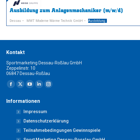
Ausbildung zum Anlagenmechaniker (m/w/d)
Dessau
MWT Moderne Wärme Technik GmbH
Ausbildung
Kontakt
Sportmarketing Dessau-Roßlau GmbH
Zeppelinstr. 10
06847 Dessau-Roßlau
Finden Sie uns auf:
Facebook
X
YouTube
Linkedin
Instagram
page
page
page
page
page
Informationen
opens
opens
opens
opens
opens
Impressum
in
in
in
in
in
new
new
new
new
new
Datenschutzerklärung
window
window
window
window
window
Teilnahmebedingungen Gewinnspiele
Sport Marketing Dessau-Rosslau GmbH