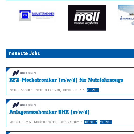
neueste Jobs
KFZ-Mechatroniker (m/w/d) für Nutzfahrzeuge
Zerbst/ Anhalt
Zerbster Fahrzeugservice GmbH
Vollzeit
Anlagenmechaniker SHK (m/w/d)
Dessau
MWT Moderne Wärme Technik GmbH
Teilzeit
Vollzeit