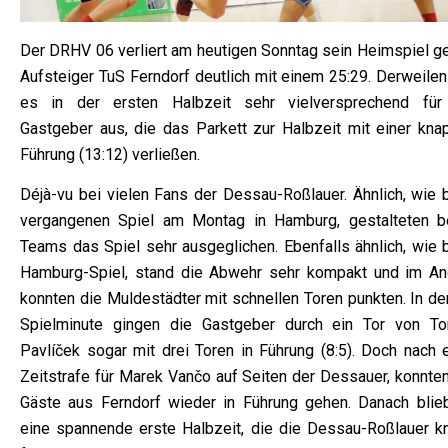
Der DRHV 06 verliert am heutigen Sonntag sein Heimspiel g
Aufsteiger TuS Ferndorf deutlich mit einem 25:29. Derweilen
es in der ersten Halbzeit sehr vielversprechend für
Gastgeber aus, die das Parkett zur Halbzeit mit einer kna
Führung (13:12) verließen.
Déjà-vu bei vielen Fans der Dessau-Roßlauer. Ähnlich, wie 
vergangenen Spiel am Montag in Hamburg, gestalteten b
Teams das Spiel sehr ausgeglichen. Ebenfalls ähnlich, wie 
Hamburg-Spiel, stand die Abwehr sehr kompakt und im Ang
konnten die Muldestädter mit schnellen Toren punkten. In de
Spielminute gingen die Gastgeber durch ein Tor von T
Pavlíček sogar mit drei Toren in Führung (8:5). Doch nach e
Zeitstrafe für Marek Vančo auf Seiten der Dessauer, konnten
Gäste aus Ferndorf wieder in Führung gehen. Danach blie
eine spannende erste Halbzeit, die die Dessau-Roßlauer k