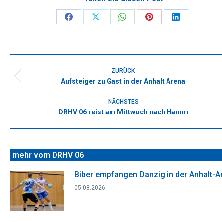
Share
Share
Share
Share
Share
on
on
on
on
on
Facebook
X
WhatsApp
Pinterest
LinkedIn
Kommentarnavigation
ZURÜCK
Aufsteiger zu Gast in der Anhalt Arena
Vorheriger
Beitrag:
NÄCHSTES
DRHV 06 reist am Mittwoch nach Hamm
Nächster
Beitrag:
mehr vom DRHV 06
Biber empfangen Danzig in der Anhalt-A
05.08.2026