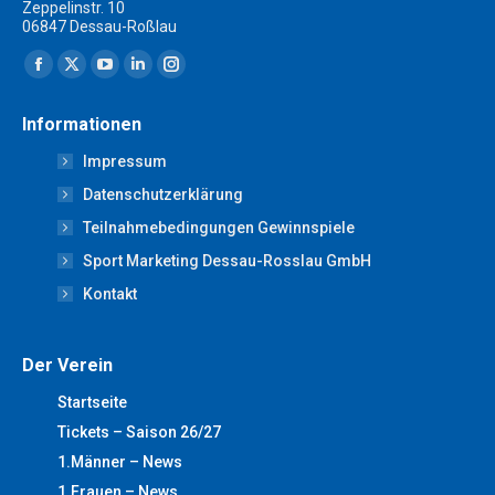
Zeppelinstr. 10
06847 Dessau-Roßlau
Finden Sie uns auf:
Facebook
X
YouTube
Linkedin
Instagram
page
page
page
page
page
Informationen
opens
opens
opens
opens
opens
Impressum
in
in
in
in
in
new
new
new
new
new
Datenschutzerklärung
window
window
window
window
window
Teilnahmebedingungen Gewinnspiele
Sport Marketing Dessau-Rosslau GmbH
Kontakt
Der Verein
Startseite
Tickets – Saison 26/27
1.Männer – News
1.Frauen – News