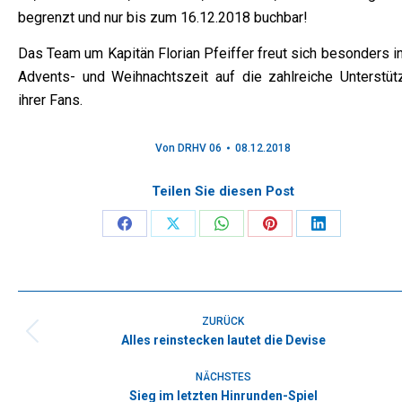
begrenzt und nur bis zum 16.12.2018 buchbar!
Das Team um Kapitän Florian Pfeiffer freut sich besonders i
Advents- und Weihnachtszeit auf die zahlreiche Unterstüt
ihrer Fans.
Von
DRHV 06
08.12.2018
Teilen Sie diesen Post
Share
Share
Share
Share
Share
on
on
on
on
on
Facebook
X
WhatsApp
Pinterest
LinkedIn
Kommentarnavigation
ZURÜCK
Alles reinstecken lautet die Devise
Vorheriger
Beitrag:
NÄCHSTES
Sieg im letzten Hinrunden-Spiel
Nächster