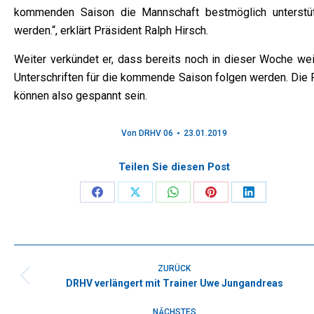
kommenden Saison die Mannschaft bestmöglich unterstü
werden.“, erklärt Präsident Ralph Hirsch.
Weiter verkündet er, dass bereits noch in dieser Woche wei
Unterschriften für die kommende Saison folgen werden. Die 
können also gespannt sein.
Von
DRHV 06
23.01.2019
Teilen Sie diesen Post
Share
Share
Share
Share
Share
on
on
on
on
on
Facebook
X
WhatsApp
Pinterest
LinkedIn
Kommentarnavigation
ZURÜCK
DRHV verlängert mit Trainer Uwe Jungandreas
Vorheriger
Beitrag:
NÄCHSTES