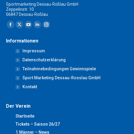
Sportmarketing Dessau-Roßlau GmbH
Zeppelinstr. 10
06847 Dessau-Roßlau
Finden Sie uns auf:
Facebook
X
YouTube
Linkedin
Instagram
page
page
page
page
page
Informationen
opens
opens
opens
opens
opens
Impressum
in
in
in
in
in
new
new
new
new
new
Datenschutzerklärung
window
window
window
window
window
Teilnahmebedingungen Gewinnspiele
Sport Marketing Dessau-Rosslau GmbH
Kontakt
Der Verein
Startseite
Tickets – Saison 26/27
1.Männer – News