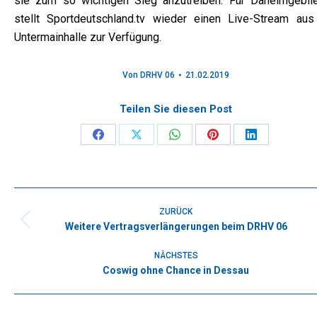
sie zum so wichtigen Sieg anzutreiben. Für Daheimgebli
stellt Sportdeutschland.tv wieder einen Live-Stream aus
Untermainhalle zur Verfügung.
Von
DRHV 06
21.02.2019
Teilen Sie diesen Post
Share
Share
Share
Share
Share
on
on
on
on
on
Facebook
X
WhatsApp
Pinterest
LinkedIn
Kommentarnavigation
ZURÜCK
Weitere Vertragsverlängerungen beim DRHV 06
Vorheriger
Beitrag:
NÄCHSTES
Coswig ohne Chance in Dessau
Nächster
Beitrag: