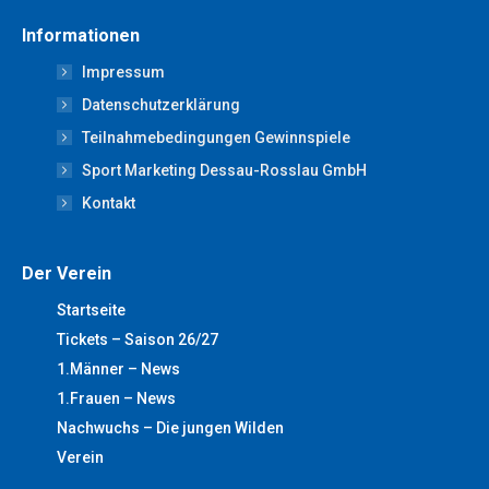
page
page
page
page
page
Informationen
opens
opens
opens
opens
opens
Impressum
in
in
in
in
in
new
new
new
new
new
Datenschutzerklärung
window
window
window
window
window
Teilnahmebedingungen Gewinnspiele
Sport Marketing Dessau-Rosslau GmbH
Kontakt
Der Verein
Startseite
Tickets – Saison 26/27
1.Männer – News
1.Frauen – News
Nachwuchs – Die jungen Wilden
Verein