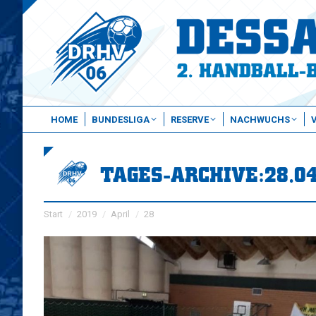
HOME
BUNDESLIGA
RESERVE
NACHWUCHS
TAGES-ARCHIVE:
28.0
Sie befinden sich hier:
Start
2019
April
28